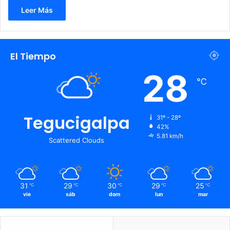
Leer Más
El Tiempo
28
℃
Tegucigalpa
31º - 28º
42%
5.81 km/h
Scattered Clouds
31
29
30
29
25
℃
℃
℃
℃
℃
vie
sáb
dom
lun
mar