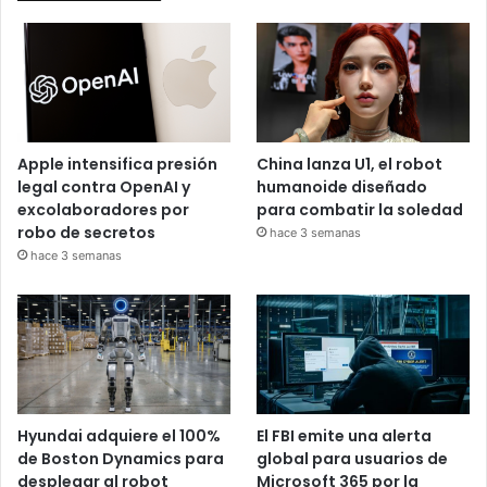
Apple intensifica presión
China lanza U1, el robot
legal contra OpenAI y
humanoide diseñado
excolaboradores por
para combatir la soledad
robo de secretos
hace 3 semanas
hace 3 semanas
Hyundai adquiere el 100%
El FBI emite una alerta
de Boston Dynamics para
global para usuarios de
desplegar al robot
Microsoft 365 por la