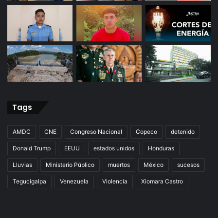
Tags
AMDC
CNE
Congreso Nacional
Copeco
detenido
Donald Trump
EEUU
estados unidos
Honduras
Lluvias
Ministerio Público
muertos
México
sucesos
Tegucigalpa
Venezuela
Violencia
Xiomara Castro