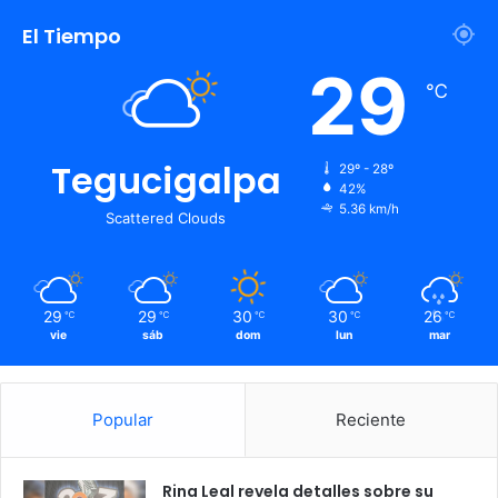
El Tiempo
29
℃
Tegucigalpa
29º - 28º
42%
5.36 km/h
Scattered Clouds
29
29
30
30
26
℃
℃
℃
℃
℃
vie
sáb
dom
lun
mar
Popular
Reciente
Rina Leal revela detalles sobre su