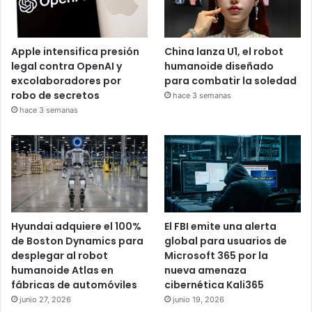
Apple intensifica presión
China lanza U1, el robot
legal contra OpenAI y
humanoide diseñado
excolaboradores por
para combatir la soledad
robo de secretos
hace 3 semanas
hace 3 semanas
Hyundai adquiere el 100%
El FBI emite una alerta
de Boston Dynamics para
global para usuarios de
desplegar al robot
Microsoft 365 por la
humanoide Atlas en
nueva amenaza
fábricas de automóviles
cibernética Kali365
junio 27, 2026
junio 19, 2026