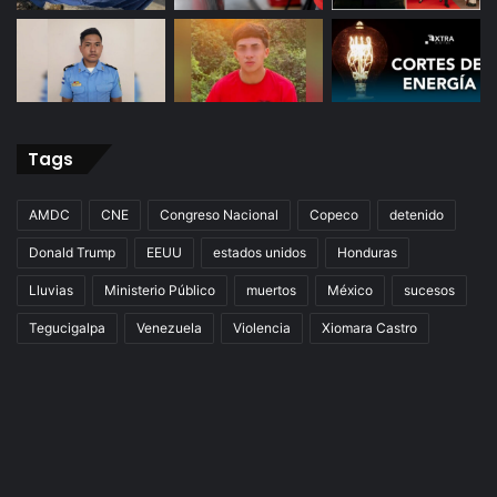
Tags
AMDC
CNE
Congreso Nacional
Copeco
detenido
Donald Trump
EEUU
estados unidos
Honduras
Lluvias
Ministerio Público
muertos
México
sucesos
Tegucigalpa
Venezuela
Violencia
Xiomara Castro