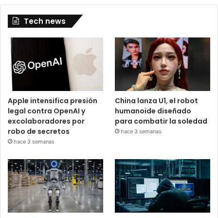
Tech news
Apple intensifica presión
China lanza U1, el robot
legal contra OpenAI y
humanoide diseñado
excolaboradores por
para combatir la soledad
robo de secretos
hace 3 semanas
hace 3 semanas