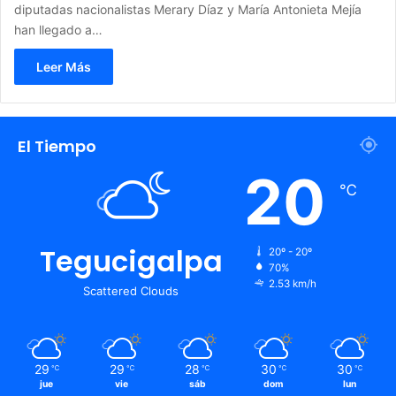
diputadas nacionalistas Merary Díaz y María Antonieta Mejía
han llegado a…
Leer Más
El Tiempo
20
℃
Tegucigalpa
20º - 20º
70%
2.53 km/h
Scattered Clouds
29
29
28
30
30
℃
℃
℃
℃
℃
jue
vie
sáb
dom
lun