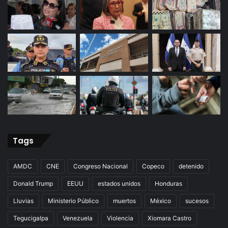
Tags
AMDC
CNE
Congreso Nacional
Copeco
detenido
Donald Trump
EEUU
estados unidos
Honduras
Lluvias
Ministerio Público
muertos
México
sucesos
Tegucigalpa
Venezuela
Violencia
Xiomara Castro