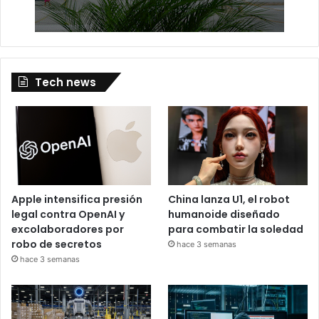
Tech news
Apple intensifica presión
China lanza U1, el robot
legal contra OpenAI y
humanoide diseñado
excolaboradores por
para combatir la soledad
robo de secretos
hace 3 semanas
hace 3 semanas