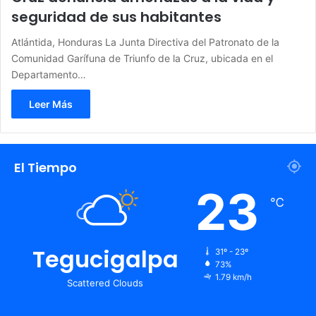
seguridad de sus habitantes
Atlántida, Honduras La Junta Directiva del Patronato de la
Comunidad Garífuna de Triunfo de la Cruz, ubicada en el
Departamento…
Leer Más
El Tiempo
23
℃
Tegucigalpa
31º - 23º
73%
1.79 km/h
Scattered Clouds