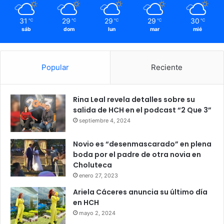
31
29
29
29
30
℃
℃
℃
℃
℃
sáb
dom
lun
mar
mié
Popular
Reciente
Rina Leal revela detalles sobre su
salida de HCH en el podcast “2 Que 3”
septiembre 4, 2024
Novio es “desenmascarado” en plena
boda por el padre de otra novia en
Choluteca
enero 27, 2023
Ariela Cáceres anuncia su último día
en HCH
mayo 2, 2024