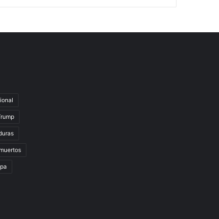
ional
Trump
duras
muertos
lpa