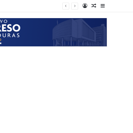
Log In
Random Article
Sidebar