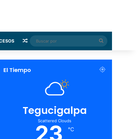
Random Article
Buscar
CESOS
por
El Tiempo
Tegucigalpa
Scattered Clouds
23
℃