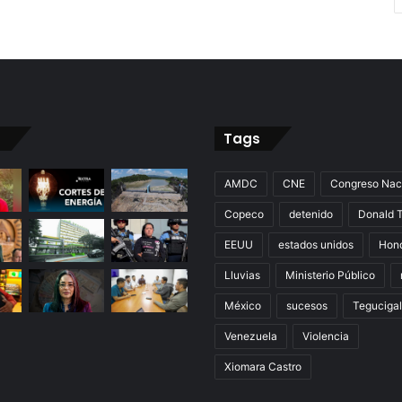
Tags
AMDC
CNE
Congreso Nac
Copeco
detenido
Donald 
EEUU
estados unidos
Hon
Lluvias
Ministerio Público
México
sucesos
Teguciga
Venezuela
Violencia
Xiomara Castro