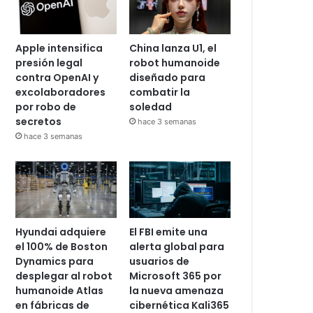
Apple intensifica
China lanza U1, el
presión legal
robot humanoide
contra OpenAI y
diseñado para
excolaboradores
combatir la
por robo de
soledad
secretos
hace 3 semanas
hace 3 semanas
Hyundai adquiere
El FBI emite una
el 100% de Boston
alerta global para
Dynamics para
usuarios de
desplegar al robot
Microsoft 365 por
humanoide Atlas
la nueva amenaza
en fábricas de
cibernética Kali365