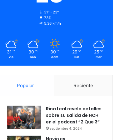
31º - 23º
73%
5.36 km/h
31
30
30
29
25
℃
℃
℃
℃
℃
vie
sáb
dom
lun
mar
Popular
Reciente
Rina Leal revela detalles
sobre su salida de HCH
en el podcast “2 Que 3”
septiembre 4, 2024
Novio es