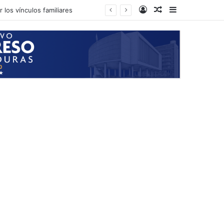
Log In
Random Article
Sidebar
 los vínculos familiares