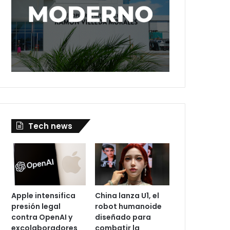
Tech news
Apple intensifica
China lanza U1, el
presión legal
robot humanoide
contra OpenAI y
diseñado para
excolaboradores
combatir la