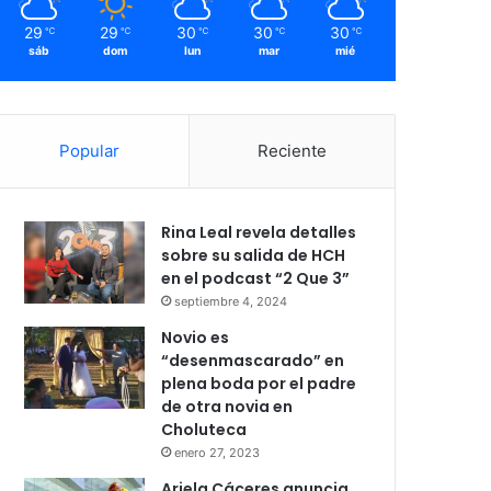
29
29
30
30
30
℃
℃
℃
℃
℃
sáb
dom
lun
mar
mié
Popular
Reciente
Rina Leal revela detalles
sobre su salida de HCH
en el podcast “2 Que 3”
septiembre 4, 2024
Novio es
“desenmascarado” en
plena boda por el padre
de otra novia en
Choluteca
enero 27, 2023
Ariela Cáceres anuncia