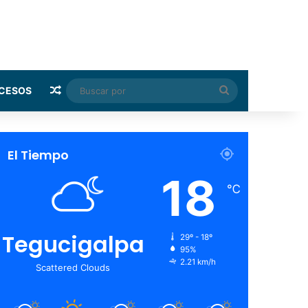
Random Article
Buscar
CESOS
por
El Tiempo
18
℃
Tegucigalpa
29º - 18º
95%
2.21 km/h
Scattered Clouds