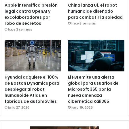
Apple intensifica presión
China lanza U1, el robot
legal contra OpenAI y
humanoide diseñado
excolaboradores por
para combatir la soledad
robo de secretos
hace 3 semanas
hace 3 semanas
Hyundai adquiere el 100%
El FBI emite una alerta
de Boston Dynamics para
global para usuarios de
desplegar al robot
Microsoft 365 por la
humanoide Atlas en
nueva amenaza
fábricas de automóviles
cibernética Kali365
junio 27, 2026
junio 19, 2026