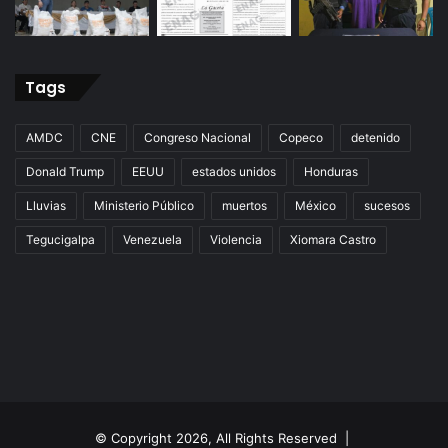
Tags
AMDC
CNE
Congreso Nacional
Copeco
detenido
Donald Trump
EEUU
estados unidos
Honduras
Lluvias
Ministerio Público
muertos
México
sucesos
Tegucigalpa
Venezuela
Violencia
Xiomara Castro
© Copyright 2026, All Rights Reserved |