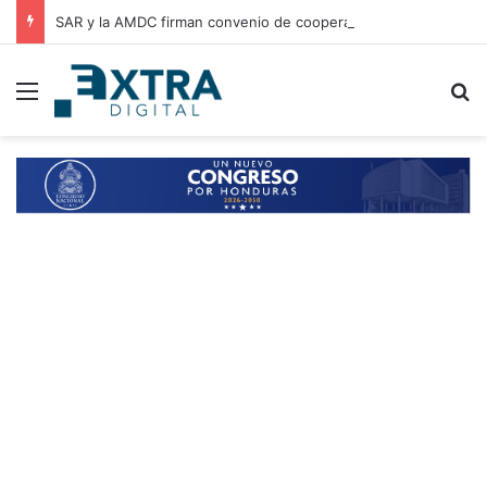
SAR y la AMDC firman convenio de cooperación para el intercambio de información y fortalecimiento tributario
Menu
B