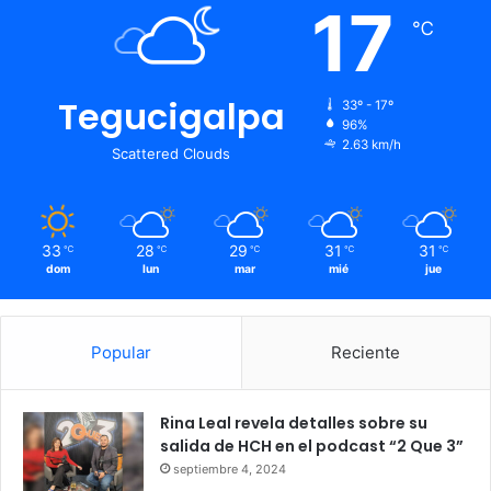
17
℃
Tegucigalpa
33º - 17º
96%
2.63 km/h
Scattered Clouds
33
28
29
31
31
℃
℃
℃
℃
℃
dom
lun
mar
mié
jue
Popular
Reciente
Rina Leal revela detalles sobre su
salida de HCH en el podcast “2 Que 3”
septiembre 4, 2024