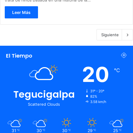
Leer Más
Siguiente
El Tiempo
20
℃
Tegucigalpa
31º - 20º
82%
3.58 km/h
Scattered Clouds
31
30
30
29
25
℃
℃
℃
℃
℃