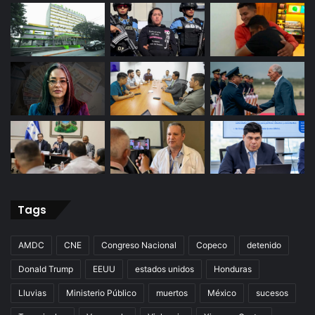
Tags
AMDC
CNE
Congreso Nacional
Copeco
detenido
Donald Trump
EEUU
estados unidos
Honduras
Lluvias
Ministerio Público
muertos
México
sucesos