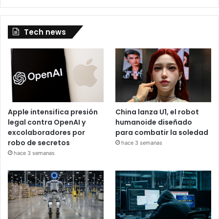
Tech news
Apple intensifica presión
China lanza U1, el robot
legal contra OpenAI y
humanoide diseñado
excolaboradores por
para combatir la soledad
robo de secretos
hace 3 semanas
hace 3 semanas