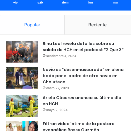
vie
sáb
dom
lun
mar
Popular
Reciente
Rina Leal revela detalles sobre su
salida de HCH en el podcast “2 Que 3”
septiembre 4, 2024
Novio es “desenmascarado” en plena
boda por el padre de otra novia en
Choluteca
enero 27, 2023
Ariela Cáceres anuncia su último día
en HCH
mayo 2, 2024
Filtran vídeo íntimo de la pastora
evangélica Rossy Guzmán