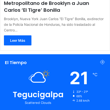
Metropolitano de Brooklyn a Juan
Carlos ‘El Tigre’ Bonilla
Brooklyn, Nueva York Juan Carlos “El Tigre” Bonilla, exdirector
de la Policía Nacional de Honduras, ha sido trasladado al
Centro…
Leer Más
El Tiempo
21
℃
Tegucigalpa
33º - 21º
68%
2.68 km/h
Scattered Clouds