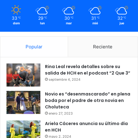
33
29
30
31
32
℃
℃
℃
℃
℃
dom
lun
mar
mié
jue
Popular
Reciente
Rina Leal revela detalles sobre su
salida de HCH en el podcast “2 Que 3”
septiembre 4, 2024
Novio es “desenmascarado” en plena
boda por el padre de otra novia en
Choluteca
enero 27, 2023
Ariela Cáceres anuncia su último día
en HCH
mayo 2, 2024