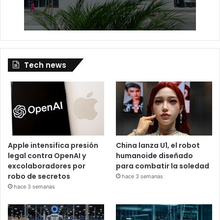
Tech news
Apple intensifica presión
China lanza U1, el robot
legal contra OpenAI y
humanoide diseñado
excolaboradores por
para combatir la soledad
robo de secretos
hace 3 semanas
hace 3 semanas