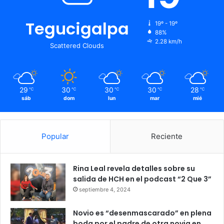
Tegucigalpa
19º - 19º
88%
2.28 km/h
Scattered Clouds
29
30
30
30
28
℃
℃
℃
℃
℃
sáb
dom
lun
mar
mié
Popular
Reciente
Rina Leal revela detalles sobre su
salida de HCH en el podcast “2 Que 3”
septiembre 4, 2024
Novio es “desenmascarado” en plena
boda por el padre de otra novia en