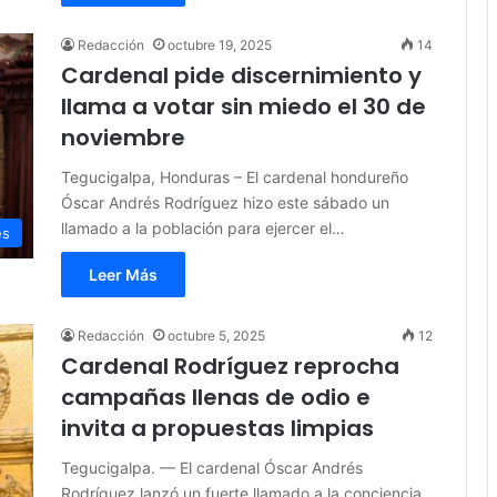
Redacción
octubre 19, 2025
14
Cardenal pide discernimiento y
llama a votar sin miedo el 30 de
noviembre
Tegucigalpa, Honduras – El cardenal hondureño
Óscar Andrés Rodríguez hizo este sábado un
llamado a la población para ejercer el…
es
Leer Más
Redacción
octubre 5, 2025
12
Cardenal Rodríguez reprocha
campañas llenas de odio e
invita a propuestas limpias
Tegucigalpa. — El cardenal Óscar Andrés
Rodríguez lanzó un fuerte llamado a la conciencia