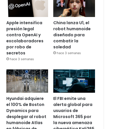
Apple intensifica
China lanza U1, el
presión legal
robot humanoide
contra OpenAI y
diseñado para
excolaboradores
combatir la
por robo de
soledad
secretos
hace 3 semanas
hace 3 semanas
Hyundai adquiere
El FBI emite una
el 100% de Boston
alerta global para
Dynamics para
usuarios de
desplegar al robot
Microsoft 365 por
humanoide Atlas
la nueva amenaza
en fábricas de
cibernética Kali365