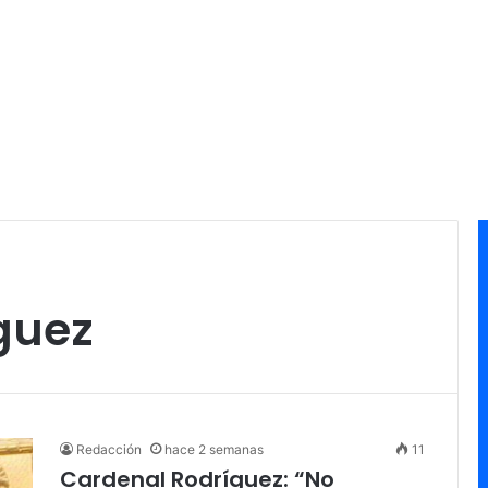
guez
Redacción
hace 2 semanas
11
Cardenal Rodríguez: “No