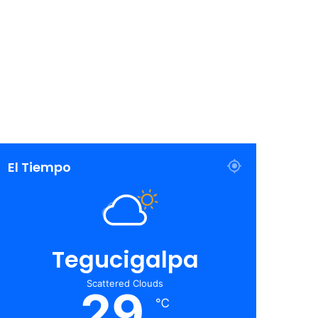
El Tiempo
Tegucigalpa
Scattered Clouds
29
℃