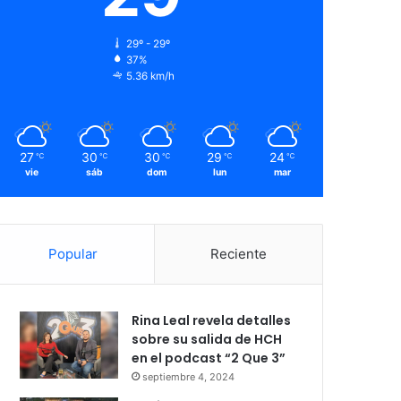
29º - 29º
37%
5.36 km/h
27
30
30
29
24
℃
℃
℃
℃
℃
vie
sáb
dom
lun
mar
Popular
Reciente
Rina Leal revela detalles
sobre su salida de HCH
en el podcast “2 Que 3”
septiembre 4, 2024