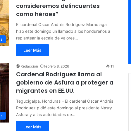
consideremos delincuentes
como héroes”
El cardenal Óscar Andrés Rodríguez Maradiaga
hizo este domingo un llamado a los hondureños a
replantear la escala de valores…
es
Leer Más
Redacción
febrero 8, 2026
11
Cardenal Rodríguez llama al
gobierno de Asfura a proteger a
migrantes en EE.UU.
Tegucigalpa, Honduras – El cardenal Óscar Andrés
Rodríguez pidió este domingo al presidente Nasry
Asfura y a las autoridades de…
es
Leer Más