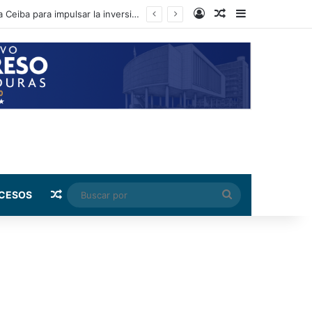
Log In
Random Article
Sidebar
El presidente del CN y diputados sostienen encuentro con sectores productivos de La Ceiba para impulsar la inversión
Random Article
Buscar
CESOS
por