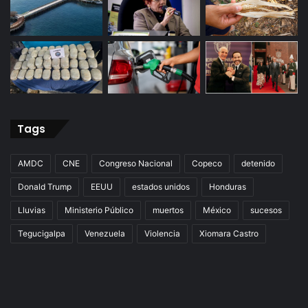
Tags
AMDC
CNE
Congreso Nacional
Copeco
detenido
Donald Trump
EEUU
estados unidos
Honduras
Lluvias
Ministerio Público
muertos
México
sucesos
Tegucigalpa
Venezuela
Violencia
Xiomara Castro