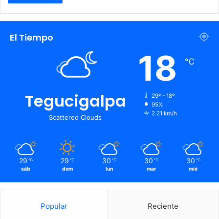
El Tiempo
18
℃
Tegucigalpa
29º - 18º
95%
2.21 km/h
Scattered Clouds
29
29
30
30
30
℃
℃
℃
℃
℃
sáb
dom
lun
mar
mié
Popular
Reciente