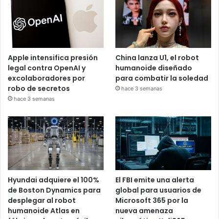
Apple intensifica presión
China lanza U1, el robot
legal contra OpenAI y
humanoide diseñado
excolaboradores por
para combatir la soledad
robo de secretos
hace 3 semanas
hace 3 semanas
Hyundai adquiere el 100%
El FBI emite una alerta
de Boston Dynamics para
global para usuarios de
desplegar al robot
Microsoft 365 por la
humanoide Atlas en
nueva amenaza