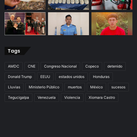
Tags
AMDC
CNE
Congreso Nacional
Copeco
detenido
Donald Trump
EEUU
estados unidos
Honduras
Lluvias
Ministerio Público
muertos
México
sucesos
Tegucigalpa
Venezuela
Violencia
Xiomara Castro