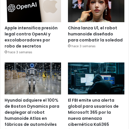
Apple intensifica presión
China lanza U1, el robot
legal contra OpenAI y
humanoide diseñado
excolaboradores por
para combatir la soledad
robo de secretos
hace 3 semanas
hace 3 semanas
Hyundai adquiere el 100%
El FBI emite una alerta
de Boston Dynamics para
global para usuarios de
desplegar al robot
Microsoft 365 por la
humanoide Atlas en
nueva amenaza
fábricas de automóviles
cibernética Kali365