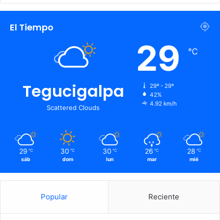
El Tiempo
29
℃
Tegucigalpa
29º - 29º
42%
4.92 km/h
Scattered Clouds
29
30
30
26
28
℃
℃
℃
℃
℃
sáb
dom
lun
mar
mié
Popular
Reciente