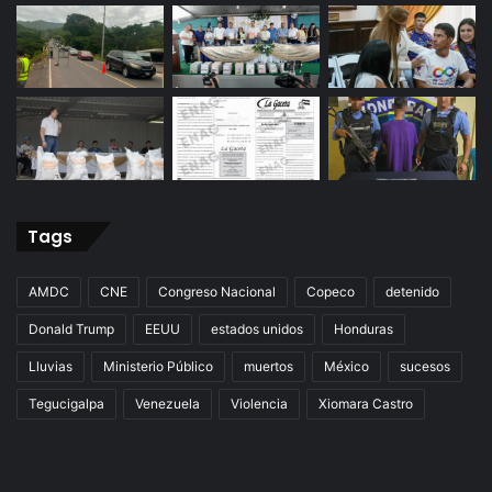
Tags
AMDC
CNE
Congreso Nacional
Copeco
detenido
Donald Trump
EEUU
estados unidos
Honduras
Lluvias
Ministerio Público
muertos
México
sucesos
Tegucigalpa
Venezuela
Violencia
Xiomara Castro