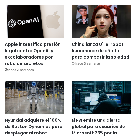
Apple intensifica presión
China lanza U1, el robot
legal contra OpenAI y
humanoide diseñado
excolaboradores por
para combatir la soledad
robo de secretos
hace 3 semanas
hace 3 semanas
Hyundai adquiere el 100%
El FBI emite una alerta
de Boston Dynamics para
global para usuarios de
desplegar al robot
Microsoft 365 por la