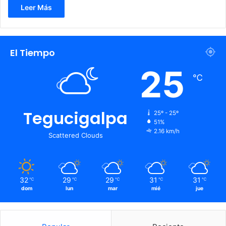
Leer Más
El Tiempo
25
℃
Tegucigalpa
25º - 25º
51%
2.16 km/h
Scattered Clouds
32
29
29
31
31
℃
℃
℃
℃
℃
dom
lun
mar
mié
jue