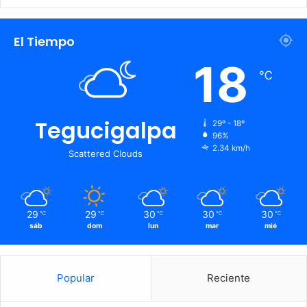
El Tiempo
18
℃
Tegucigalpa
29º - 18º
96%
2.34 km/h
Scattered Clouds
29
29
30
30
30
℃
℃
℃
℃
℃
sáb
dom
lun
mar
mié
Popular
Reciente