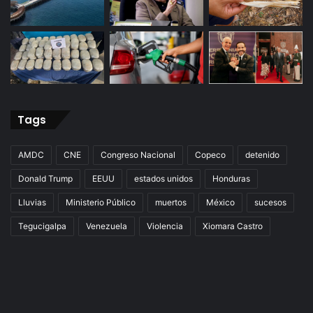
Tags
AMDC
CNE
Congreso Nacional
Copeco
detenido
Donald Trump
EEUU
estados unidos
Honduras
Lluvias
Ministerio Público
muertos
México
sucesos
Tegucigalpa
Venezuela
Violencia
Xiomara Castro