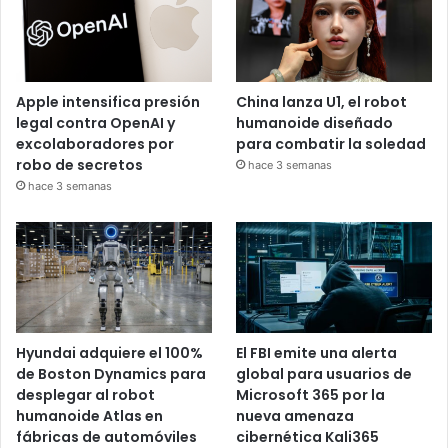
Apple intensifica presión
China lanza U1, el robot
legal contra OpenAI y
humanoide diseñado
excolaboradores por
para combatir la soledad
robo de secretos
hace 3 semanas
hace 3 semanas
Hyundai adquiere el 100%
El FBI emite una alerta
de Boston Dynamics para
global para usuarios de
desplegar al robot
Microsoft 365 por la
humanoide Atlas en
nueva amenaza
fábricas de automóviles
cibernética Kali365