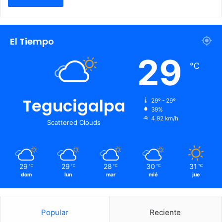
El Tiempo
29
℃
Tegucigalpa
29º - 29º
39%
4.92 km/h
Scattered Clouds
29
29
28
30
31
℃
℃
℃
℃
℃
dom
lun
mar
mié
jue
Popular
Reciente