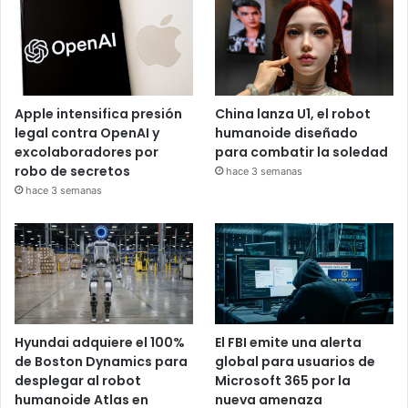
Apple intensifica presión
China lanza U1, el robot
legal contra OpenAI y
humanoide diseñado
excolaboradores por
para combatir la soledad
robo de secretos
hace 3 semanas
hace 3 semanas
Hyundai adquiere el 100%
El FBI emite una alerta
de Boston Dynamics para
global para usuarios de
desplegar al robot
Microsoft 365 por la
humanoide Atlas en
nueva amenaza