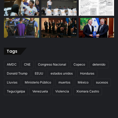
Tags
AMDC
CNE
Congreso Nacional
Copeco
detenido
Donald Trump
EEUU
estados unidos
Honduras
Lluvias
Ministerio Público
muertos
México
sucesos
Tegucigalpa
Venezuela
Violencia
Xiomara Castro