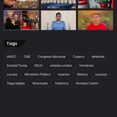
Tags
AMDC
CNE
Congreso Nacional
Copeco
detenido
Donald Trump
EEUU
estados unidos
Honduras
Lluvias
Ministerio Público
muertos
México
sucesos
Tegucigalpa
Venezuela
Violencia
Xiomara Castro