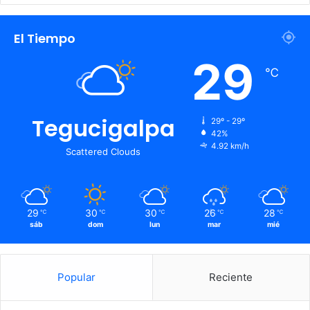
El Tiempo
29
℃
Tegucigalpa
29º - 29º
42%
4.92 km/h
Scattered Clouds
29
30
30
26
28
℃
℃
℃
℃
℃
sáb
dom
lun
mar
mié
Popular
Reciente