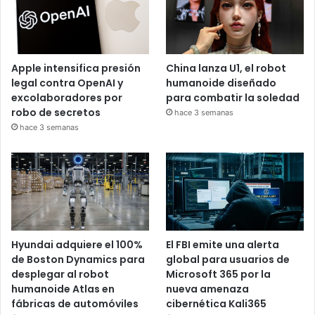
Apple intensifica presión
China lanza U1, el robot
legal contra OpenAI y
humanoide diseñado
excolaboradores por
para combatir la soledad
robo de secretos
hace 3 semanas
hace 3 semanas
Hyundai adquiere el 100%
El FBI emite una alerta
de Boston Dynamics para
global para usuarios de
desplegar al robot
Microsoft 365 por la
humanoide Atlas en
nueva amenaza
fábricas de automóviles
cibernética Kali365