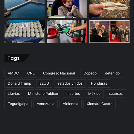
Tags
AMDC
CNE
Congreso Nacional
Copeco
detenido
Donald Trump
EEUU
estados unidos
Honduras
Lluvias
Ministerio Público
muertos
México
sucesos
Tegucigalpa
Venezuela
Violencia
Xiomara Castro