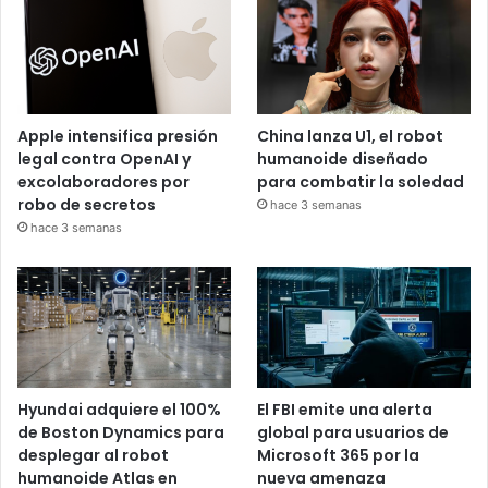
Apple intensifica presión
China lanza U1, el robot
legal contra OpenAI y
humanoide diseñado
excolaboradores por
para combatir la soledad
robo de secretos
hace 3 semanas
hace 3 semanas
Hyundai adquiere el 100%
El FBI emite una alerta
de Boston Dynamics para
global para usuarios de
desplegar al robot
Microsoft 365 por la
humanoide Atlas en
nueva amenaza