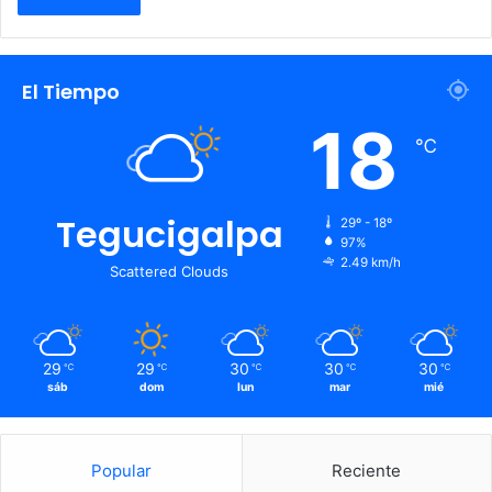
El Tiempo
18
℃
Tegucigalpa
29º - 18º
97%
2.49 km/h
Scattered Clouds
29
29
30
30
30
℃
℃
℃
℃
℃
sáb
dom
lun
mar
mié
Popular
Reciente