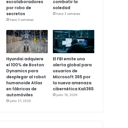
excolaboradores
combatir la
por robo de
soledad
secretos
hace 3 semanas
hace 3 semanas
Hyundai adquiere
El FBI emite una
el 100% de Boston
alerta global para
Dynamics para
usuarios de
desplegar al robot
Microsoft 365 por
humanoide Atlas
la nueva amenaza
en fábricas de
cibernética Kali365
automóviles
junio 19, 2026
junio 27, 2026