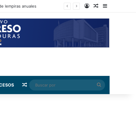
Log In
Random Article
Sidebar
de lempiras anuales
Random Article
Buscar
CESOS
por