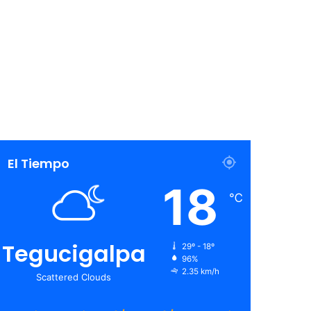
El Tiempo
18
℃
Tegucigalpa
29º - 18º
96%
2.35 km/h
Scattered Clouds