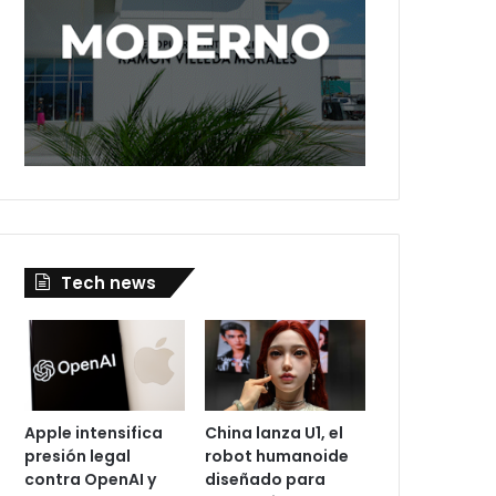
Tech news
Apple intensifica
China lanza U1, el
presión legal
robot humanoide
contra OpenAI y
diseñado para