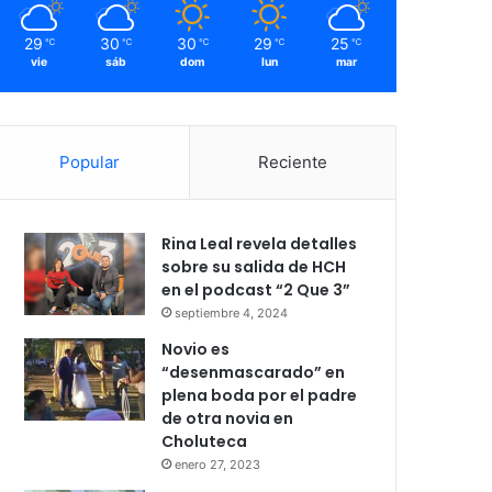
29
30
30
29
25
℃
℃
℃
℃
℃
vie
sáb
dom
lun
mar
Popular
Reciente
Rina Leal revela detalles
sobre su salida de HCH
en el podcast “2 Que 3”
septiembre 4, 2024
Novio es
“desenmascarado” en
plena boda por el padre
de otra novia en
Choluteca
enero 27, 2023