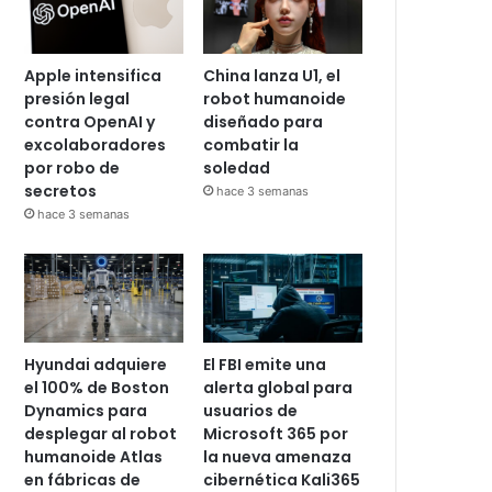
Apple intensifica
China lanza U1, el
presión legal
robot humanoide
contra OpenAI y
diseñado para
excolaboradores
combatir la
por robo de
soledad
secretos
hace 3 semanas
hace 3 semanas
Hyundai adquiere
El FBI emite una
el 100% de Boston
alerta global para
Dynamics para
usuarios de
desplegar al robot
Microsoft 365 por
humanoide Atlas
la nueva amenaza
en fábricas de
cibernética Kali365