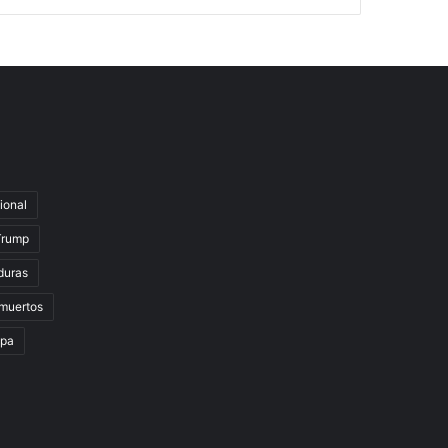
ional
Trump
duras
muertos
lpa