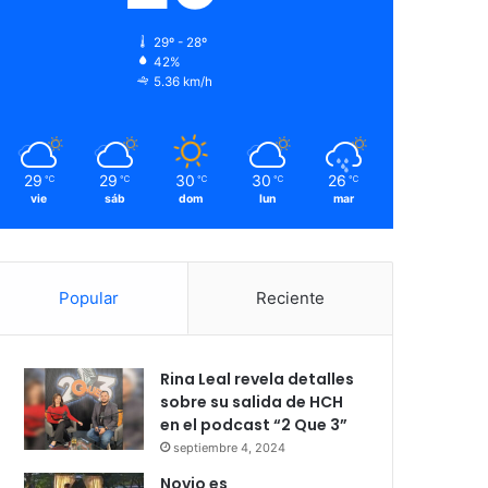
29º - 28º
42%
5.36 km/h
29
29
30
30
26
℃
℃
℃
℃
℃
vie
sáb
dom
lun
mar
Popular
Reciente
Rina Leal revela detalles
sobre su salida de HCH
en el podcast “2 Que 3”
septiembre 4, 2024
Novio es