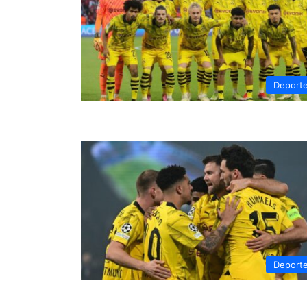
Deport
Deport