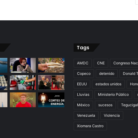
Tags
AMDC
CNE
Congreso Nac
Copeco
detenido
Donald 
EEUU
estados unidos
Hon
Lluvias
Ministerio Público
México
sucesos
Teguciga
Venezuela
Violencia
Xiomara Castro