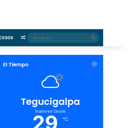
Random Article
Buscar
CESOS
por
El Tiempo
Tegucigalpa
Scattered Clouds
29
℃