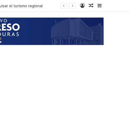
Log In
Random Article
Sidebar
lsar el turismo regional