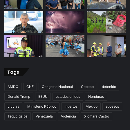
Tags
AMDC
CNE
Congreso Nacional
Copeco
detenido
Donald Trump
EEUU
estados unidos
Honduras
Lluvias
Ministerio Público
muertos
México
sucesos
Tegucigalpa
Venezuela
Violencia
Xiomara Castro