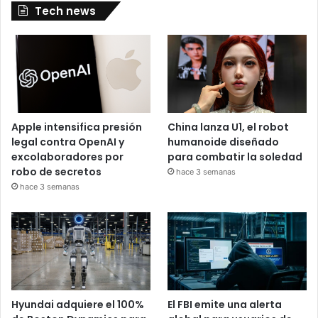
Tech news
Apple intensifica presión
China lanza U1, el robot
legal contra OpenAI y
humanoide diseñado
excolaboradores por
para combatir la soledad
robo de secretos
hace 3 semanas
hace 3 semanas
Hyundai adquiere el 100%
El FBI emite una alerta