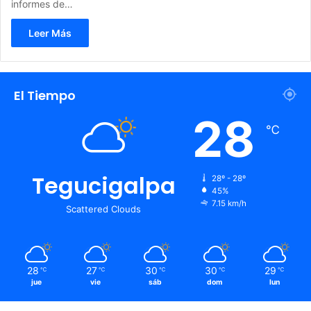
informes de…
Leer Más
El Tiempo
28
℃
Tegucigalpa
28º - 28º
45%
7.15 km/h
Scattered Clouds
28
27
30
30
29
℃
℃
℃
℃
℃
jue
vie
sáb
dom
lun