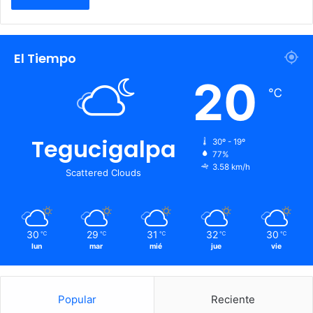
El Tiempo
20
℃
Tegucigalpa
30º - 19º
77%
3.58 km/h
Scattered Clouds
30
29
31
32
30
℃
℃
℃
℃
℃
lun
mar
mié
jue
vie
Popular
Reciente