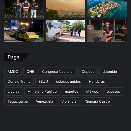
Tags
AMDC
CNE
Congreso Nacional
Copeco
detenido
Donald Trump
EEUU
estados unidos
Honduras
Lluvias
Ministerio Público
muertos
México
sucesos
Tegucigalpa
Venezuela
Violencia
Xiomara Castro