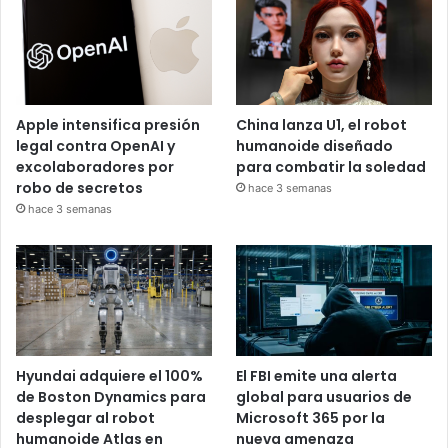
Apple intensifica presión
China lanza U1, el robot
legal contra OpenAI y
humanoide diseñado
excolaboradores por
para combatir la soledad
robo de secretos
hace 3 semanas
hace 3 semanas
Hyundai adquiere el 100%
El FBI emite una alerta
de Boston Dynamics para
global para usuarios de
desplegar al robot
Microsoft 365 por la
humanoide Atlas en
nueva amenaza