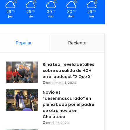
29
29
30
30
29
℃
℃
℃
℃
℃
jue
vie
sáb
dom
lun
Popular
Reciente
Rina Leal revela detalles
sobre su salida de HCH
en el podcast “2 Que 3”
septiembre 4, 2024
Novio es
“desenmascarado” en
plena boda por el padre
de otra novia en
Choluteca
enero 27, 2023