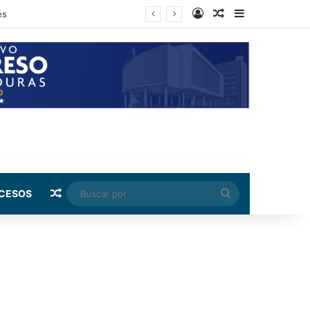
Log In
Random Article
Sidebar
ndez
Random Article
Buscar
CESOS
por