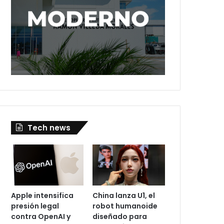
Tech news
Apple intensifica
China lanza U1, el
presión legal
robot humanoide
contra OpenAI y
diseñado para