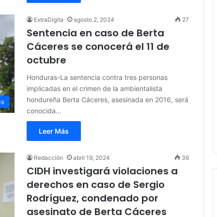
ExtraDigita
agosto 2, 2024
27
Sentencia en caso de Berta
Cáceres se conocerá el 11 de
octubre
Honduras-La sentencia contra tres personas
implicadas en el crimen de la ambientalista
hondureña Berta Cáceres, asesinada en 2016, será
es
conocida…
Leer Más
Redacción
abril 19, 2024
36
CIDH investigará violaciones a
derechos en caso de Sergio
Rodríguez, condenado por
asesinato de Berta Cáceres