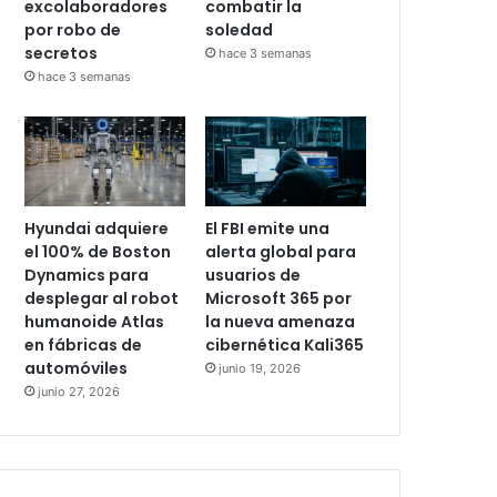
excolaboradores
combatir la
por robo de
soledad
secretos
hace 3 semanas
hace 3 semanas
Hyundai adquiere
El FBI emite una
el 100% de Boston
alerta global para
Dynamics para
usuarios de
desplegar al robot
Microsoft 365 por
humanoide Atlas
la nueva amenaza
en fábricas de
cibernética Kali365
automóviles
junio 19, 2026
junio 27, 2026