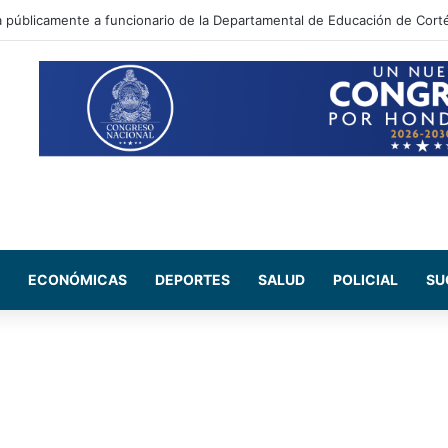
 Maribel Espinoza arremete contra el expresidente Juan Orlando Herná
ECONÓMICAS
DEPORTES
SALUD
POLICIAL
SU