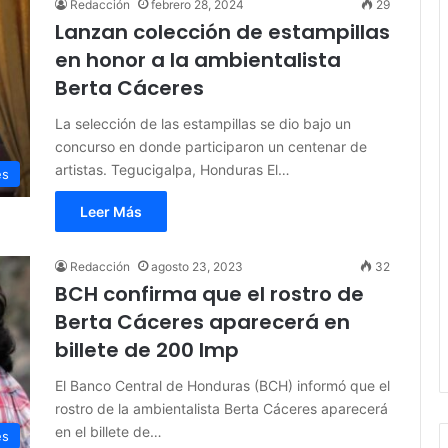
Redacción
febrero 28, 2024
29
Lanzan colección de estampillas
en honor a la ambientalista
Berta Cáceres
La selección de las estampillas se dio bajo un
concurso en donde participaron un centenar de
artistas. Tegucigalpa, Honduras El…
es
Leer Más
Redacción
agosto 23, 2023
32
BCH confirma que el rostro de
Berta Cáceres aparecerá en
billete de 200 lmp
El Banco Central de Honduras (BCH) informó que el
rostro de la ambientalista Berta Cáceres aparecerá
en el billete de…
es