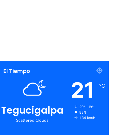
El Tiempo
21
℃
Tegucigalpa
29º - 18º
88%
1.34 km/h
Scattered Clouds