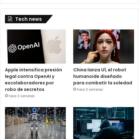
Tech news
Apple intensifica presión
China lanza U1, el robot
legal contra OpenAI y
humanoide diseñado
excolaboradores por
para combatir la soledad
robo de secretos
hace 3 semanas
hace 3 semanas