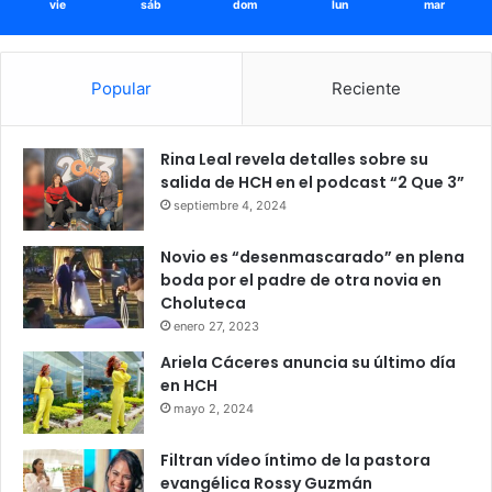
vie
sáb
dom
lun
mar
Popular
Reciente
Rina Leal revela detalles sobre su
salida de HCH en el podcast “2 Que 3”
septiembre 4, 2024
Novio es “desenmascarado” en plena
boda por el padre de otra novia en
Choluteca
enero 27, 2023
Ariela Cáceres anuncia su último día
en HCH
mayo 2, 2024
Filtran vídeo íntimo de la pastora
evangélica Rossy Guzmán