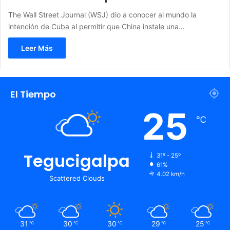
The Wall Street Journal (WSJ) dio a conocer al mundo la
intención de Cuba al permitir que China instale una…
Leer Más
El Tiempo
25
℃
Tegucigalpa
31º - 25º
61%
4.02 km/h
Scattered Clouds
31
30
30
29
25
℃
℃
℃
℃
℃