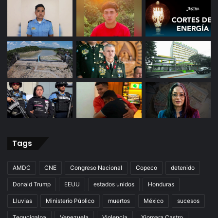
Tags
AMDC
CNE
Congreso Nacional
Copeco
detenido
Donald Trump
EEUU
estados unidos
Honduras
Lluvias
Ministerio Público
muertos
México
sucesos
Tegucigalpa
Venezuela
Violencia
Xiomara Castro