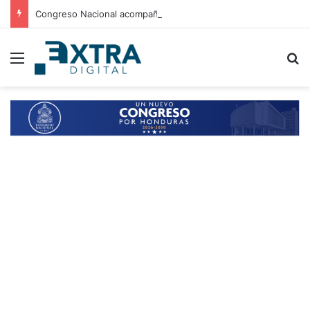
Congreso Nacional acompaña entrega de ayuda humanitaria de Copeco en Alianza
Menu
B