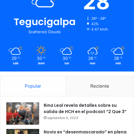
28
Tegucigalpa
28º - 28º
42%
4.47 km/h
Scattered Clouds
29
30
30
26
28
℃
℃
℃
℃
℃
sáb
dom
lun
mar
mié
Popular
Reciente
Rina Leal revela detalles sobre su
salida de HCH en el podcast “2 Que 3”
septiembre 4, 2024
Novio es “desenmascarado” en plena