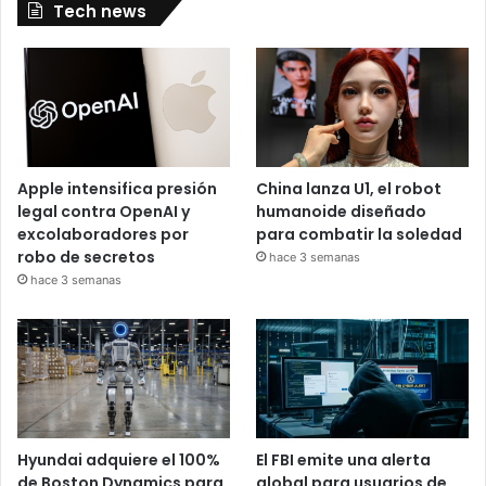
Tech news
Apple intensifica presión
China lanza U1, el robot
legal contra OpenAI y
humanoide diseñado
excolaboradores por
para combatir la soledad
robo de secretos
hace 3 semanas
hace 3 semanas
Hyundai adquiere el 100%
El FBI emite una alerta
de Boston Dynamics para
global para usuarios de