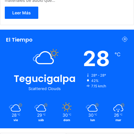
materiales de audio que…
Leer Más
El Tiempo
28
℃
Tegucigalpa
28º - 28º
42%
7.15 km/h
Scattered Clouds
28
29
30
30
26
℃
℃
℃
℃
℃
vie
sáb
dom
lun
mar