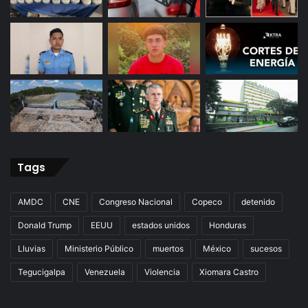
Tags
AMDC
CNE
Congreso Nacional
Copeco
detenido
Donald Trump
EEUU
estados unidos
Honduras
Lluvias
Ministerio Público
muertos
México
sucesos
Tegucigalpa
Venezuela
Violencia
Xiomara Castro