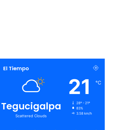
El Tiempo
21
℃
Tegucigalpa
28º - 21º
83%
3.58 km/h
Scattered Clouds