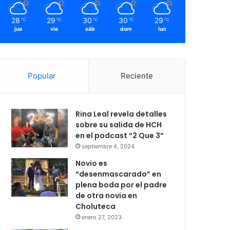
28
29
30
30
29
℃
℃
℃
℃
℃
jue
vie
sáb
dom
lun
Popular
Reciente
Rina Leal revela detalles
sobre su salida de HCH
en el podcast “2 Que 3”
septiembre 4, 2024
Novio es
“desenmascarado” en
plena boda por el padre
de otra novia en
Choluteca
enero 27, 2023