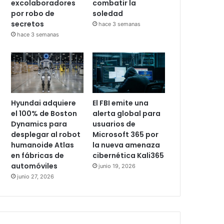
excolaboradores
combatir la
por robo de
soledad
secretos
hace 3 semanas
hace 3 semanas
Hyundai adquiere
El FBI emite una
el 100% de Boston
alerta global para
Dynamics para
usuarios de
desplegar al robot
Microsoft 365 por
humanoide Atlas
la nueva amenaza
en fábricas de
cibernética Kali365
automóviles
junio 19, 2026
junio 27, 2026