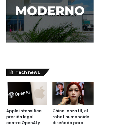
Tech news
Apple intensifica
China lanza U1, el
presión legal
robot humanoide
contra OpenAI y
diseñado para