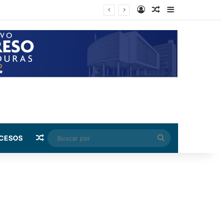
Log In
Random Article
Sidebar
 capital
Random Article
Buscar
CESOS
por