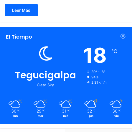
Leer Más
El Tiempo
18
℃
Tegucigalpa
30º - 18º
94%
2.31 km/h
Clear Sky
30
29
31
32
30
℃
℃
℃
℃
℃
lun
mar
mié
jue
vie