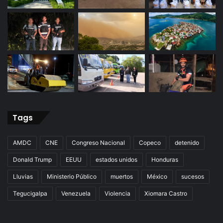
Tags
AMDC
CNE
Congreso Nacional
Copeco
detenido
Donald Trump
EEUU
estados unidos
Honduras
Lluvias
Ministerio Público
muertos
México
sucesos
Tegucigalpa
Venezuela
Violencia
Xiomara Castro