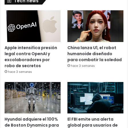
Tech news
Apple intensifica presión
China lanza U1, el robot
legal contra OpenAI y
humanoide diseñado
excolaboradores por
para combatir la soledad
robo de secretos
hace 3 semanas
hace 3 semanas
Hyundai adquiere el 100%
El FBI emite una alerta
de Boston Dynamics para
global para usuarios de