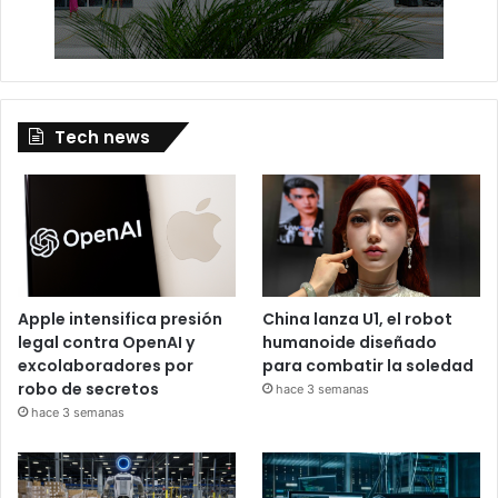
Tech news
Apple intensifica presión
China lanza U1, el robot
legal contra OpenAI y
humanoide diseñado
excolaboradores por
para combatir la soledad
robo de secretos
hace 3 semanas
hace 3 semanas