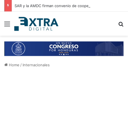
SAR y la AMDC firman convenio de cooperación para el intercambio de información y fortalecimiento tributario
Menu
B
Home
/
Internacionales