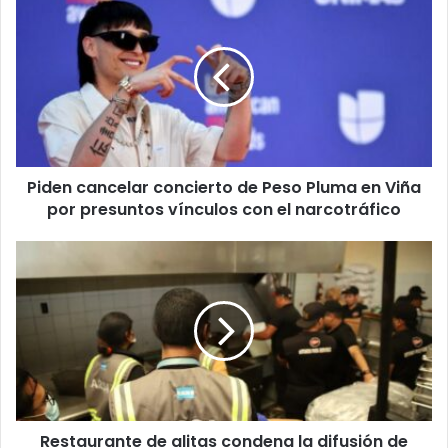
cancelar
concierto
de
Peso
Pluma
en
Viña
por
Piden cancelar concierto de Peso Pluma en Viña
presuntos
vínculos
por presuntos vínculos con el narcotráfico
con
el
Restaurante
narcotráfico
de
alitas
condena
la
difusión
Las autoridades especificaron que entre los
migrantes
de
rescatados se encuentran adultos mayores y menores de
imágenes
edad saludables que se encontraron en una casa de
por
Restaurante de alitas condena la difusión de
parte
seguridad del fronterizo.