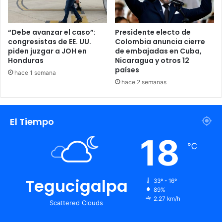
“Debe avanzar el caso”:
Presidente electo de
congresistas de EE. UU.
Colombia anuncia cierre
piden juzgar a JOH en
de embajadas en Cuba,
Honduras
Nicaragua y otros 12
países
hace 1 semana
hace 2 semanas
El Tiempo
18
℃
Tegucigalpa
33º - 16º
89%
2.27 km/h
Scattered Clouds