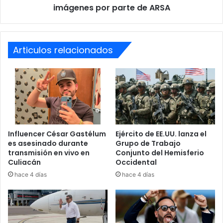
de
imágenes por parte de ARSA
ARSA
Además, precisaron que se abrió una carpeta de
investigación para deslindar las responsabilidades sobre
posibles delitos cometidos contra los
migrantes
, quienes
Articulos relacionados
fueron puestos a disposición de las autoridades
mexicanas.
“Las 61 personas (
Guatemala, Ecuador, El Salvador
), se
encuentran en buen estado de salud y fueron puestas a
disposición de las autoridades competentes quienes
determinarán su estatus migratorio”, comunicaron las
Influencer César Gastélum
Ejército de EE.UU. lanza el
es asesinado durante
Grupo de Trabajo
autoridades de forma oficial.
transmisión en vivo en
Conjunto del Hemisferio
Culiacán
Occidental
hace 4 días
hace 4 días