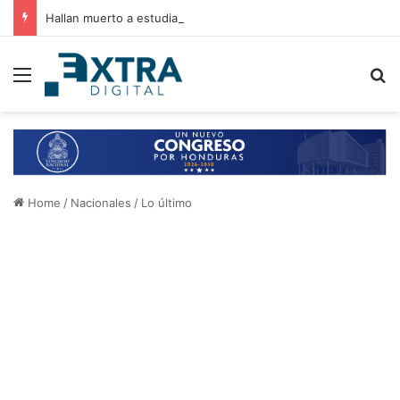
Hallan muerto a estudiante del Abelardo R. Fortín tras desaparecer al salir de clases
Menu
B
Home
/
Nacionales
/
Lo último