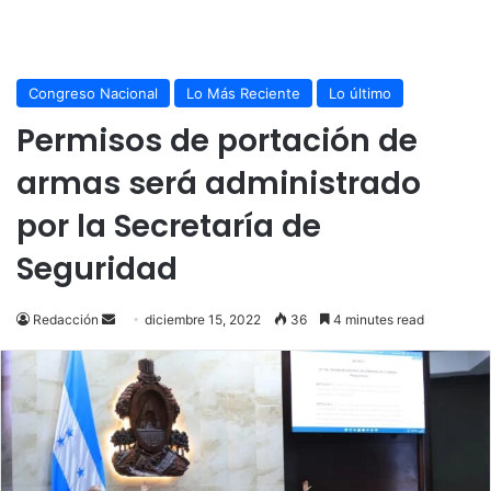
Congreso Nacional
Lo Más Reciente
Lo último
Permisos de portación de
armas será administrado
por la Secretaría de
Seguridad
Send
Redacción
diciembre 15, 2022
36
4 minutes read
an
email