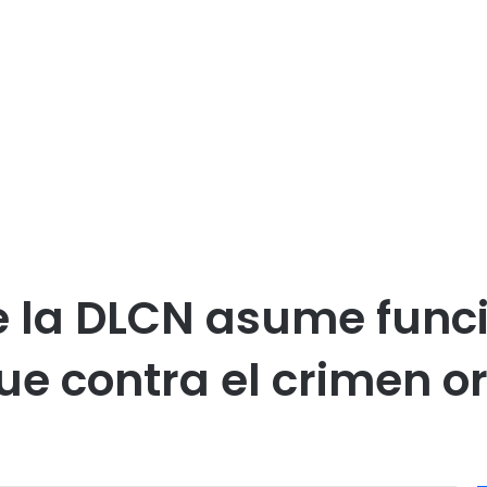
e la DLCN asume func
e contra el crimen o