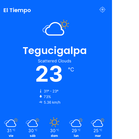
El Tiempo
Tegucigalpa
Scattered Clouds
23
℃
31º - 23º
73%
5.36 km/h
31
30
30
29
25
℃
℃
℃
℃
℃
vie
sáb
dom
lun
mar