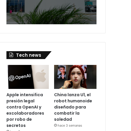
Tech news
Apple intensifica
China lanza U1, el
presión legal
robot humanoide
contra OpenAI y
diseñado para
excolaboradores
combatir la
por robo de
soledad
secretos
hace 3 semanas