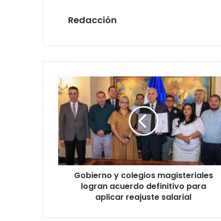
Redacción
Gobierno
y
colegios
magisteriales
logran
acuerdo
definitivo
para
aplicar
Gobierno y colegios magisteriales
reajuste
salarial
logran acuerdo definitivo para
aplicar reajuste salarial