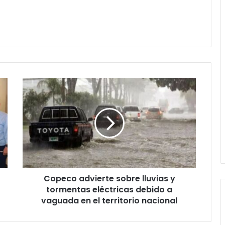
Copeco
advierte
sobre
lluvias
y
tormentas
eléctricas
debido
a
Copeco advierte sobre lluvias y
vaguada
en
tormentas eléctricas debido a
el
vaguada en el territorio nacional
territorio
nacional