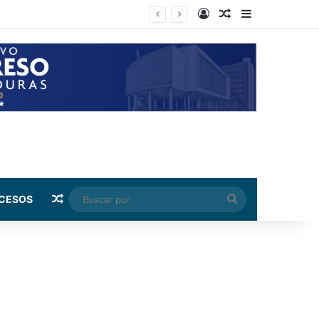
Log In
Random Article
Sidebar
Random Article
Buscar
CESOS
por