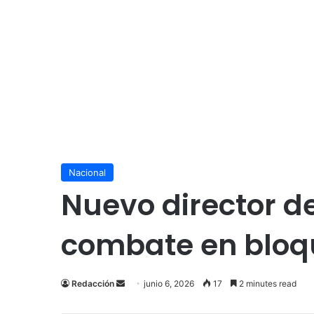
Nacional
Nuevo director d
combate en bloqu
Send
Redacción
junio 6, 2026
17
2 minutes read
an