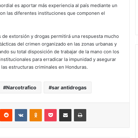
mordial es aportar más experiencia al país mediante un
con las diferentes instituciones que componen el
s de extorsión y drogas permitirá una respuesta mucho
 tácticas del crimen organizado en las zonas urbanas y
ando su total disposición de trabajar de la mano con los
institucionales para erradicar la impunidad y asegurar
 las estructuras criminales en Honduras.
Narcotrafico
sar antidrogas
interest
Reddit
VKontakte
Odnoklassniki
Pocket
compartit via email
Print