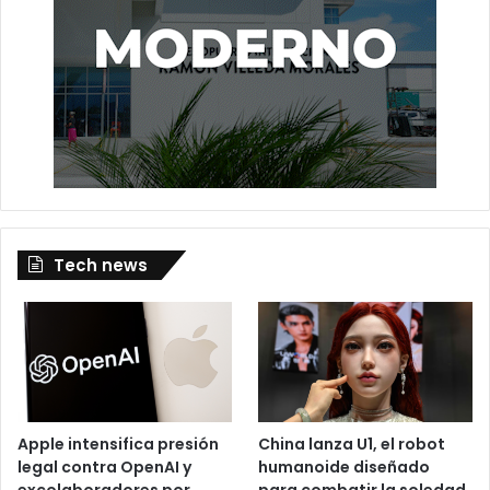
Tech news
Apple intensifica presión
China lanza U1, el robot
legal contra OpenAI y
humanoide diseñado
excolaboradores por
para combatir la soledad