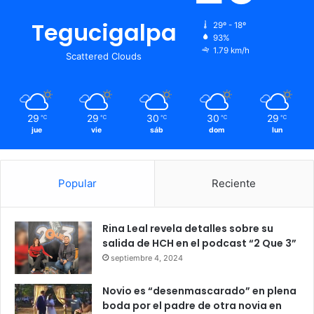
desbordamiento de quebradas urbanas.
Tegucigalpa
29º - 18º
93%
1.79 km/h
Scattered Clouds
Copeco
tormentas
vaguada
29
29
30
30
29
℃
℃
℃
℃
℃
jue
vie
sáb
dom
lun
Popular
Reciente
Rina Leal revela detalles sobre su
salida de HCH en el podcast “2 Que 3”
septiembre 4, 2024
Novio es “desenmascarado” en plena
boda por el padre de otra novia en