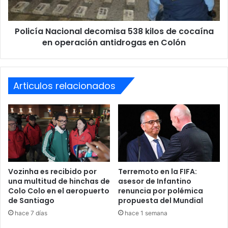
representar una reedición del histórico
“Trio MSN”
.
en
Fuente ESPN
operación
Policía Nacional decomisa 538 kilos de cocaína
antidrogas
en
en operación antidrogas en Colón
Leer:
Tras sufrir una nueva lesión Neymar abandonó
Colón
Arabia Saudita y fue descubierto en Brasil
Articulos relacionados
Brasil
Neymar
Santos FC
Vozinha es recibido por
Terremoto en la FIFA:
una multitud de hinchas de
asesor de Infantino
Colo Colo en el aeropuerto
renuncia por polémica
de Santiago
propuesta del Mundial
hace 7 días
hace 1 semana