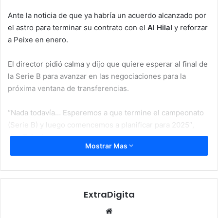
Ante la noticia de que ya habría un acuerdo alcanzado por
el astro para terminar su contrato con el
Al Hilal
y reforzar
a Peixe en enero.
El director pidió calma y dijo que quiere esperar al final de
la Serie B para avanzar en las negociaciones para la
próxima ventana de transferencias.
“Nada todavía… Esperemos a que termine el campeonato
(Serie B) y luego comencemos a planificar para 2025″,
dijo
Teixeira
.
Mostrar Mas
Cuando se le preguntó si se habían producido avances en
los últimos días en las
negociaciones
con
Ney
y su
representante, el presidente blanquinegro se mostró
ExtraDigita
reticente.
“Se va… Y estamos esperando”,
concluyó.
Website