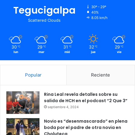
Tegucigalpa
30º - 29º
40%
8.05 km/h
Scattered Clouds
30
29
31
32
29
℃
℃
℃
℃
℃
lun
mar
mié
jue
vie
Popular
Reciente
Rina Leal revela detalles sobre su
salida de HCH en el podcast “2 Que 3”
septiembre 4, 2024
Novio es “desenmascarado” en plena
boda por el padre de otra novia en
Choluteca