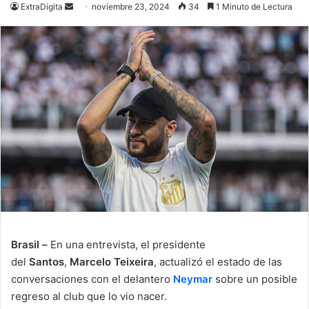
Send
ExtraDigita
noviembre 23, 2024
34
1 Minuto de Lectura
an
email
Brasil –
En una entrevista, el presidente
del
Santos
,
Marcelo Teixeira
, actualizó el estado de las
conversaciones con el delantero
Neymar
sobre un posible
regreso al club que lo vio nacer.