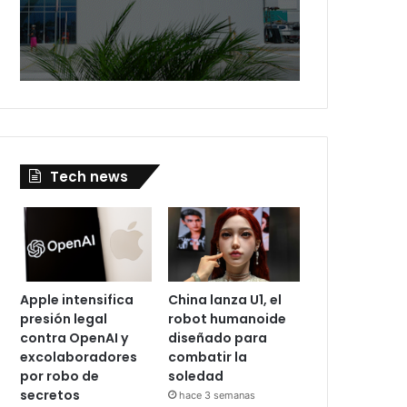
Tech news
Apple intensifica
China lanza U1, el
presión legal
robot humanoide
contra OpenAI y
diseñado para
excolaboradores
combatir la
por robo de
soledad
secretos
hace 3 semanas