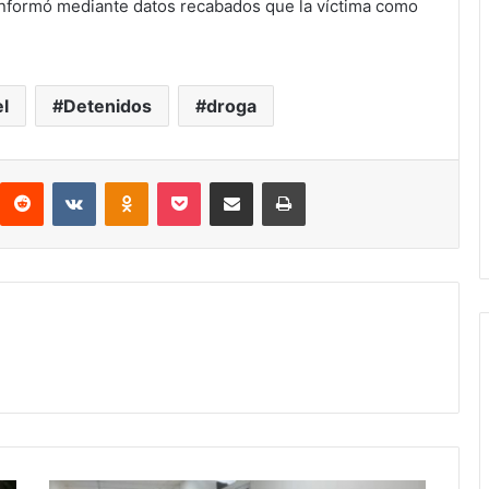
) informó mediante datos recabados que la víctima como
l
Detenidos
droga
interest
Reddit
VKontakte
Odnoklassniki
Pocket
compartit via email
Print