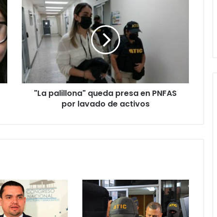
"La
palillona"
queda
presa
en
PNFAS
por
lavado
de
"La palillona" queda presa en PNFAS
activos
por lavado de activos