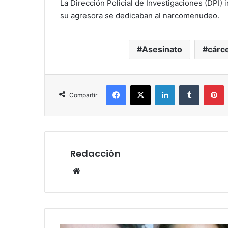
La Dirección Policial de Investigaciones (DPI
su agresora se dedicaban al narcomenudeo.
Asesinato
cárce
Facebook
X
LinkedIn
Tumblr
P
Compartir
Redacción
Website