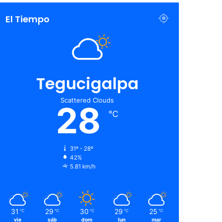
El Tiempo
Tegucigalpa
Scattered Clouds
28
℃
31º - 28º
42%
5.81 km/h
31
29
30
29
25
℃
℃
℃
℃
℃
vie
sáb
dom
lun
mar