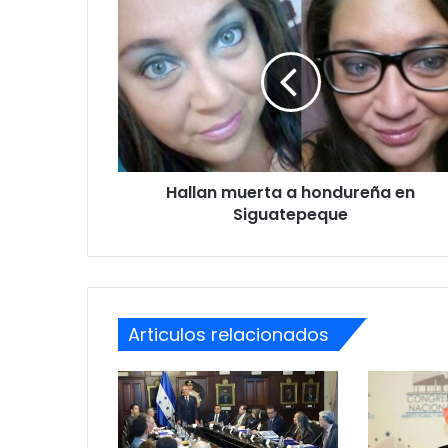
Hallan
muerta
a
hondureña
en
Siguatepeque
Hallan muerta a hondureña en
Siguatepeque
Articulos relacionados