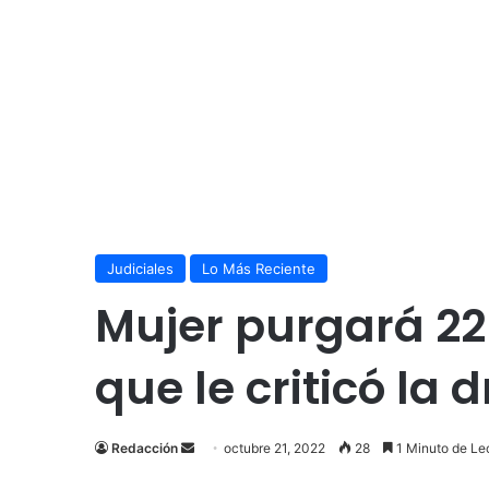
Judiciales
Lo Más Reciente
Mujer purgará 22
que le criticó la
Send
Redacción
octubre 21, 2022
28
1 Minuto de Le
an