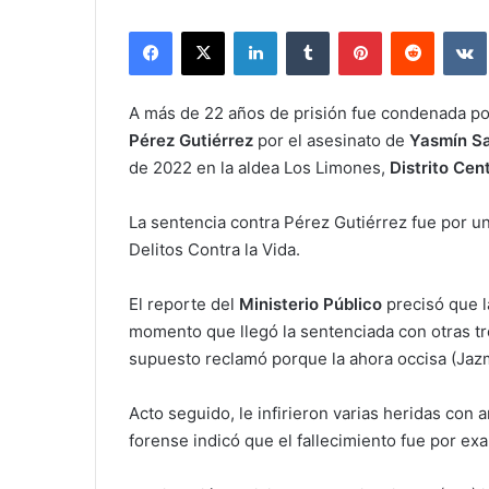
Facebook
X
LinkedIn
Tumblr
Pinterest
Reddit
A más de 22 años de prisión fue condenada po
Pérez Gutiérrez
por el asesinato de
Yasmín Sa
de 2022 en la aldea Los Limones,
Distrito Cent
La sentencia contra Pérez Gutiérrez fue por un
Delitos Contra la Vida.
El reporte del
Ministerio Público
precisó que l
momento que llegó la sentenciada con otras t
supuesto reclamó porque la ahora occisa (Jazm
Acto seguido, le infirieron varias heridas con 
forense indicó que el fallecimiento fue por e