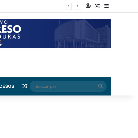
Log In
Random Article
Sidebar
s precios
Random Article
Buscar
CESOS
por