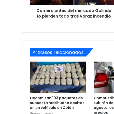
voraz
Comerciantes del mercado Galindo
incendio
lo pierden todo tras voraz incendio
Articulos relacionados
Decomisan 103 paquetes de
Combustib
supuesta marihuana ocultos
subirán des
en un vehículo en Colón
agosto: es
precios
hace 12 horas