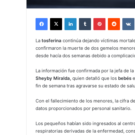
Facebook
X
LinkedIn
Tumblr
Pinterest
Reddit
La
tosferina
continúa dejando víctimas mortal
confirmaron la muerte de dos gemelos menore
desde hacía dos semanas debido a complicacio
La información fue confirmada por la jefa de la
Sheyby Miralda,
quien detalló que los
bebés
e
fin de semana tras agravarse su estado de sal
Con el fallecimiento de los menores, la cifra d
datos proporcionados por personal sanitario.
Los pequeños habían sido ingresados al centro
respiratorias derivadas de la enfermedad, con