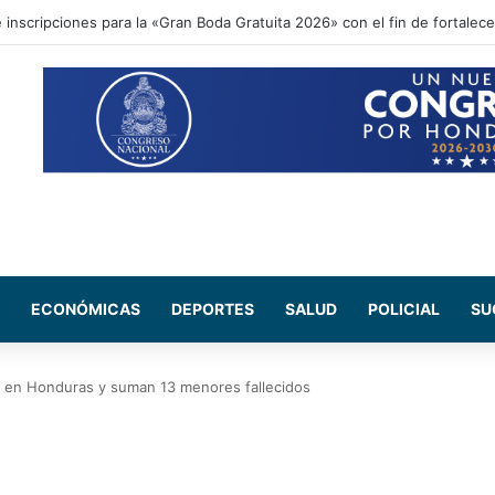
ional acompaña entrega de ayuda humanitaria de Copeco en Alianza
ECONÓMICAS
DEPORTES
SALUD
POLICIAL
SU
 en Honduras y suman 13 menores fallecidos