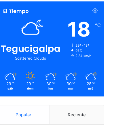
El Tiempo
18
℃
Tegucigalpa
29º - 18º
95%
2.34 km/h
Scattered Clouds
29
29
30
30
28
℃
℃
℃
℃
℃
sáb
dom
lun
mar
mié
Popular
Reciente