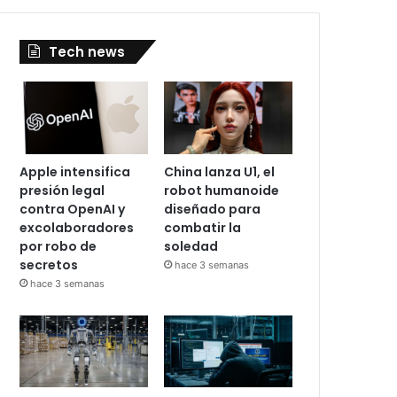
Tech news
Apple intensifica
China lanza U1, el
presión legal
robot humanoide
contra OpenAI y
diseñado para
excolaboradores
combatir la
por robo de
soledad
secretos
hace 3 semanas
hace 3 semanas