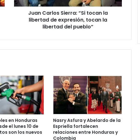
expresión,
Juan Carlos Sierra: “Si tocan la
tocan
la
libertad de expresión, tocan la
libertad
libertad del pueblo”
del
pueblo”
les en Honduras
Nasry Asfura y Abelardo de la
de el lunes 10 de
Espriella fortalecen
tos son los nuevos
relaciones entre Honduras y
Colombia