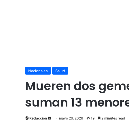
Nacionales
Salud
Mueren dos gemel
suman 13 menores
Send
Redacción
mayo 26, 2026
19
2 minutes read
an