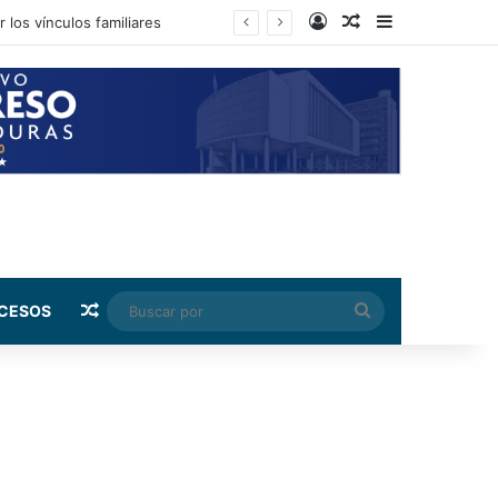
Log In
Random Article
Sidebar
Random Article
Buscar
CESOS
por