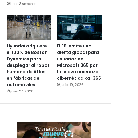
hace 3 semanas
Hyundai adquiere
El FBI emite una
el 100% de Boston
alerta global para
Dynamics para
usuarios de
desplegar al robot
Microsoft 365 por
humanoide Atlas
la nueva amenaza
en fábricas de
cibernética Kali365
automóviles
junio 19, 2026
junio 27, 2026