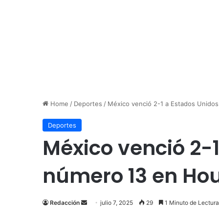
Home
/
Deportes
/
México venció 2-1 a Estados Unido
Deportes
México venció 2-
número 13 en Ho
Send
Redacción
julio 7, 2025
29
1 Minuto de Lectura
an