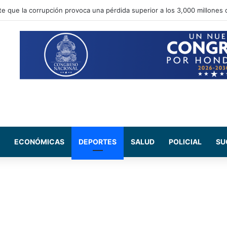
e Salud del CN se reúne con médicos residentes para evaluar el increm
ECONÓMICAS
DEPORTES
SALUD
POLICIAL
SU