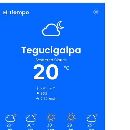
El Tiempo
Tegucigalpa
Scattered Clouds
20
℃
29º - 20º
86%
2.62 km/h
29
30
30
29
25
℃
℃
℃
℃
℃
vie
sáb
dom
lun
mar