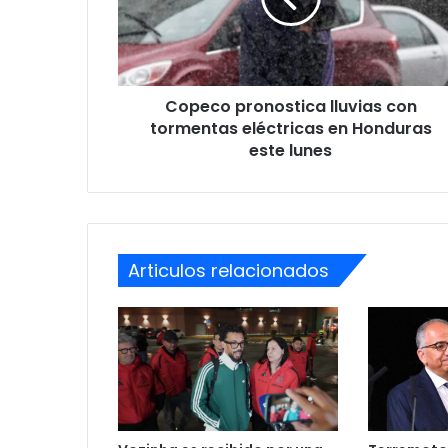
eléctricas
en
Honduras
este
Copeco pronostica lluvias con
lunes
tormentas eléctricas en Honduras
este lunes
Articulos relacionados