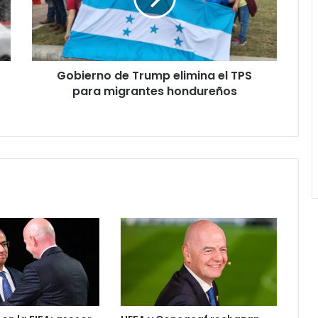
TPS
para
migrantes
hondureños
Gobierno de Trump elimina el TPS
para migrantes hondureños