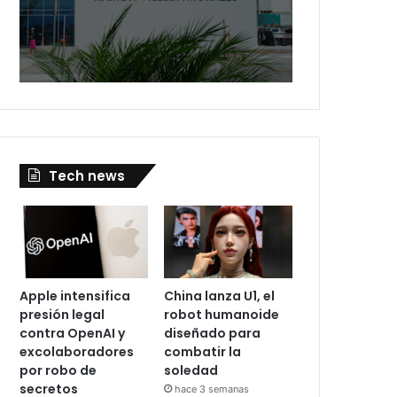
Tech news
Apple intensifica
China lanza U1, el
presión legal
robot humanoide
contra OpenAI y
diseñado para
excolaboradores
combatir la
por robo de
soledad
secretos
hace 3 semanas