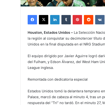
Facebook
X
LinkedIn
Tumblr
Pinterest
Reddit
Houston, Estados Unidos –
La Selección Naci
la región al conquistar su decimotercer título
Unidos en la final disputada en el NRG Stadiu
El equipo dirigido por Javier Aguirre logró da
del Fulham, y Edson Álvarez, del West Ham Un
League inglesa.
Remontada con dedicatoria especial
Estados Unidos tomó la delantera temprano en 
Palace, marcó de cabeza al minuto 4, tras un p
respuesta del “Tri” no tardó. En el minuto 27, 