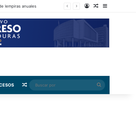
Log In
Random Article
Sidebar
ento de su salario beca
Random Article
Buscar
CESOS
por