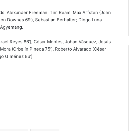
rds, Alexander Freeman, Tim Ream, Max Arfsten (John
nion Downes 69’), Sebastian Berhalter; Diego Luna
k Agyemang.
srael Reyes 86’), César Montes, Johan Vásquez, Jesús
 Mora (Orbelín Pineda 75’), Roberto Alvarado (César
ago Giménez 86’).