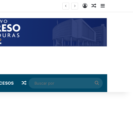
Log In
Random Article
Sidebar
Random Article
Buscar
CESOS
por