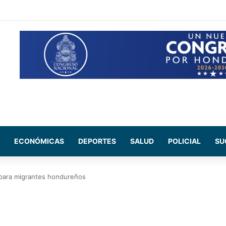
 sectores que no tendrán energía este viernes 7 de agosto
ECONÓMICAS
DEPORTES
SALUD
POLICIAL
SU
 para migrantes hondureños