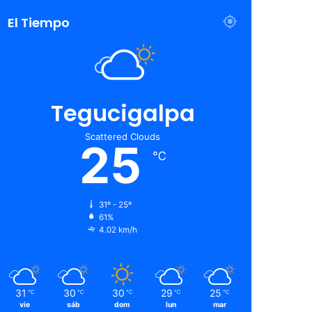
El Tiempo
Tegucigalpa
Scattered Clouds
25
℃
31º - 25º
61%
4.02 km/h
31
30
30
29
25
℃
℃
℃
℃
℃
vie
sáb
dom
lun
mar