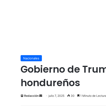
Nacionales
Gobierno de Trum
hondureños
Send
Redacción
julio 7, 2025
30
1 Minuto de Lectur
an