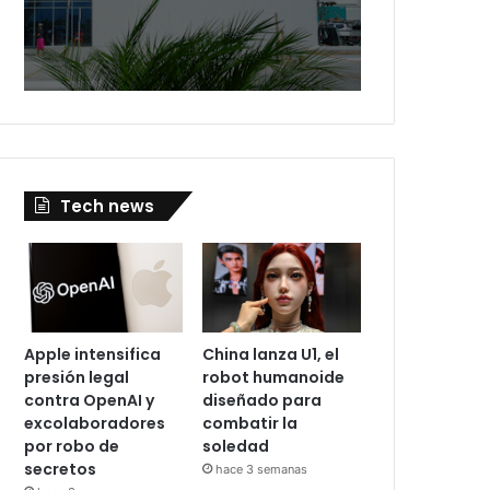
Tech news
Apple intensifica
China lanza U1, el
presión legal
robot humanoide
contra OpenAI y
diseñado para
excolaboradores
combatir la
por robo de
soledad
secretos
hace 3 semanas