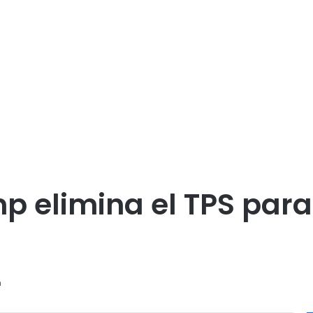
p elimina el TPS par
a