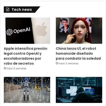
Tech news
Apple intensifica presión
China lanza U1, el robot
legal contra OpenAI y
humanoide diseñado
excolaboradores por
para combatir la soledad
robo de secretos
hace 3 semanas
hace 3 semanas