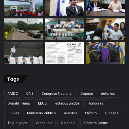
Tags
AMDC
CNE
Congreso Nacional
Copeco
detenido
Donald Trump
EEUU
estados unidos
Honduras
Lluvias
Ministerio Público
muertos
México
sucesos
Tegucigalpa
Venezuela
Violencia
Xiomara Castro