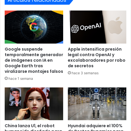
a
50 km/h
, el coche prioriza la seguridad vial y la
movilidad en trayectos cortos dentro de
comunidades y ciudades densamente pobladas.
Google suspende
Apple intensifica presión
temporalmente generador
legal contra OpenAI y
de imágenes con IA en
excolaboradores por robo
Google Earth tras
de secretos
viralizarse montajes falsos
hace 3 semanas
hace 1 semana
Un proyecto con sello académico y
técnico
China lanza U1, el robot
Hyundai adquiere el 100%
Olinia no solo representa un avance tecnológico, sino un