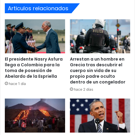
derecha, portando banderas y prendas tradicionales
Iriona,
Colón
Articulos relacionados
en señal de solidaridad.
El presidente Nasry Asfura
Arrestan a un hombre en
llega a Colombia para la
Grecia tras descubrir el
toma de posesión de
cuerpo sin vida de su
Abelardo de la Espriella
propio padre oculto
dentro de un congelador
hace 1 día
Operativo de seguridad y arrestos
hace 2 días
La Policía Metropolitana impuso rutas y horarios estrictos
para evitar cualquier punto de contacto físico entre los
grupos. A pesar de las medidas preventivas, las fuerzas
del orden confirmaron el arresto de al menos 11 personas
por diversas ofensas durante el transcurso de las