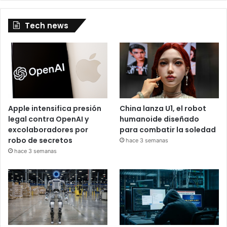
Tech news
Apple intensifica presión
China lanza U1, el robot
legal contra OpenAI y
humanoide diseñado
excolaboradores por
para combatir la soledad
robo de secretos
hace 3 semanas
hace 3 semanas