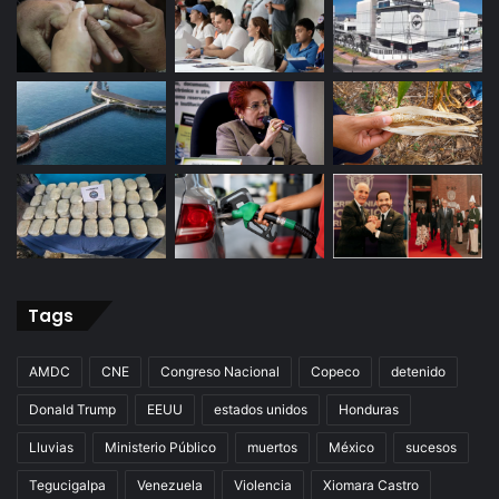
Tags
AMDC
CNE
Congreso Nacional
Copeco
detenido
Donald Trump
EEUU
estados unidos
Honduras
Lluvias
Ministerio Público
muertos
México
sucesos
Tegucigalpa
Venezuela
Violencia
Xiomara Castro