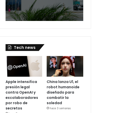
Tech news
Apple intensifica
China lanza U1, el
presión legal
robot humanoide
contra OpenAI y
diseñado para
excolaboradores
combatir la
por robo de
soledad
secretos
hace 3 semanas