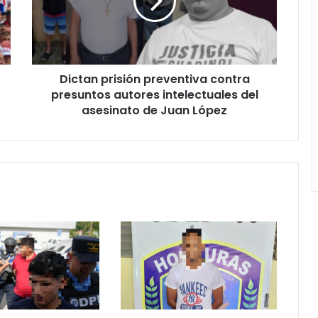
presuntos
autores
intelectuales
del
asesinato
Dictan prisión preventiva contra
de
Juan
presuntos autores intelectuales del
López
asesinato de Juan López