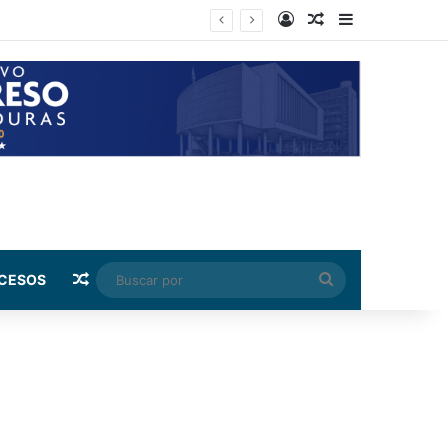
Log In
Random Article
Sidebar
Random Article
Buscar
CESOS
por