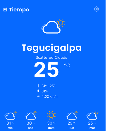
El Tiempo
Tegucigalpa
Scattered Clouds
25
℃
31º - 25º
61%
4.02 km/h
31
30
30
29
25
℃
℃
℃
℃
℃
vie
sáb
dom
lun
mar