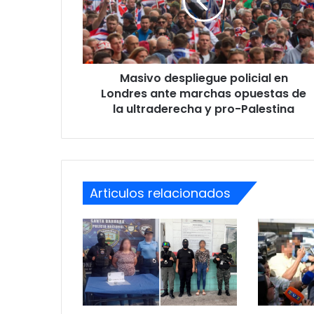
Londres
ante
marchas
opuestas
de
Masivo despliegue policial en
la
ultraderecha
Londres ante marchas opuestas de
y
la ultraderecha y pro-Palestina
pro-
Palestina
Articulos relacionados