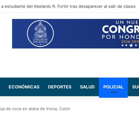
 sectores que no tendrán energía este viernes 7 de agosto
ECONÓMICAS
DEPORTES
SALUD
POLICIAL
SU
ja de coca en aldea de Iriona, Colón