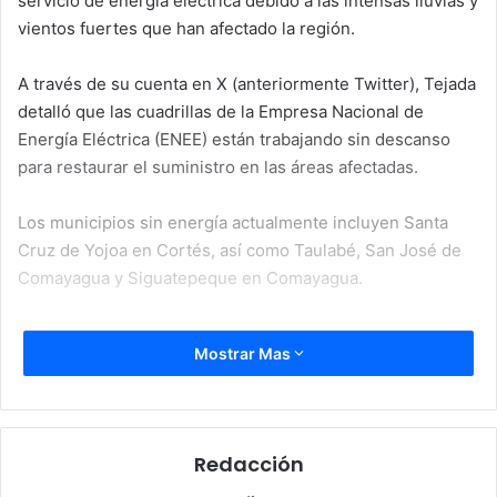
servicio de energía eléctrica debido a las intensas lluvias y
vientos fuertes que han afectado la región.
A través de su cuenta en X (anteriormente Twitter), Tejada
detalló que las cuadrillas de la Empresa Nacional de
Energía Eléctrica (ENEE) están trabajando sin descanso
para restaurar el suministro en las áreas afectadas.
Los municipios sin energía actualmente incluyen Santa
Cruz de Yojoa en Cortés, así como Taulabé, San José de
Comayagua y Siguatepeque en Comayagua.
El ministro explicó que las severas condiciones climáticas
Mostrar Mas
han causado múltiples fallas en los circuitos eléctricos,
resultando en apagones generalizados.
Tejada también destacó que los cortes de energía y
Redacción
apagones son un problema recurrente en el país, a