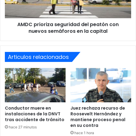
nuevos
semáforos
en
AMDC prioriza seguridad del peatón con
la
capital
nuevos semáforos en la capital
Articulos relacionados
Conductor muere en
Juez rechaza recurso de
instalaciones de la DNVT
Roosevelt Hernández y
tras accidente de tránsito
mantiene proceso penal
en su contra
hace 27 minutos
hace 1 hora