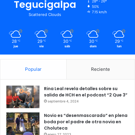
Tegucigalpa
28º - 26º
50%
7.15 km/h
Scattered Clouds
28
29
30
30
29
℃
℃
℃
℃
℃
jue
vie
sáb
dom
lun
Popular
Reciente
Rina Leal revela detalles sobre su
salida de HCH en el podcast “2 Que 3”
septiembre 4, 2024
Novio es “desenmascarado” en plena
boda por el padre de otra novia en
Choluteca
enero 27, 2023