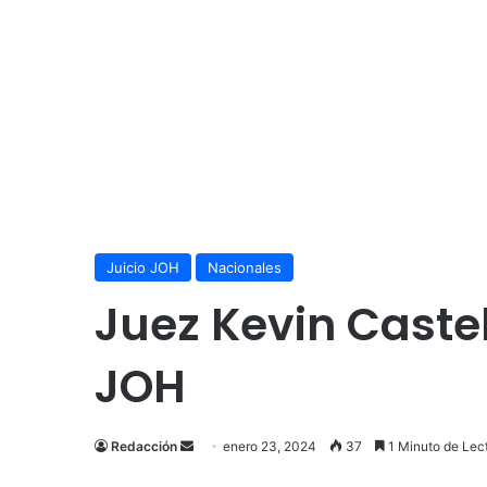
Juicio JOH
Nacionales
Juez Kevin Caste
JOH
Send
Redacción
enero 23, 2024
37
1 Minuto de Lec
an