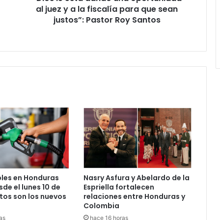
la
al juez y a la fiscalía para que sean
fiscalía
justos”: Pastor Roy Santos
para
que
sean
justos”:
Pastor
Roy
Santos
les en Honduras
Nasry Asfura y Abelardo de la
de el lunes 10 de
Espriella fortalecen
tos son los nuevos
relaciones entre Honduras y
Colombia
as
hace 16 horas