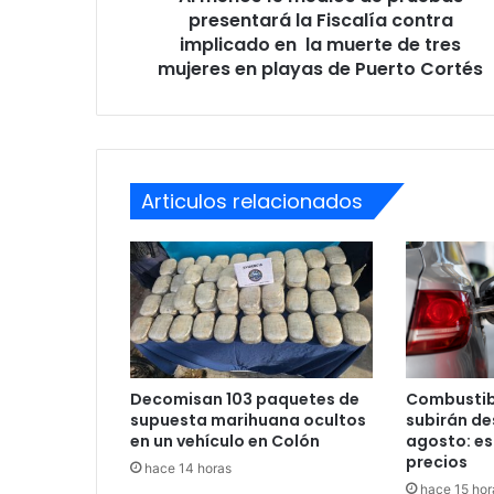
implicado
presentará la Fiscalía contra
en
implicado en la muerte de tres
la
mujeres en playas de Puerto Cortés
muerte
de
tres
mujeres
en
Articulos relacionados
playas
de
Puerto
Cortés
Decomisan 103 paquetes de
Combustib
supuesta marihuana ocultos
subirán des
en un vehículo en Colón
agosto: es
precios
hace 14 horas
hace 15 hor