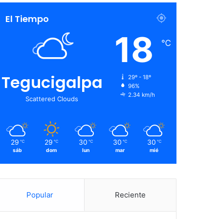
El Tiempo
18
℃
Tegucigalpa
29º - 18º
96%
2.34 km/h
Scattered Clouds
29
29
30
30
30
℃
℃
℃
℃
℃
sáb
dom
lun
mar
mié
Popular
Reciente