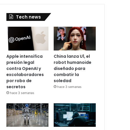
Tech news
Apple intensifica
China lanza U1, el
presión legal
robot humanoide
contra OpenAI y
diseñado para
excolaboradores
combatir la
por robo de
soledad
secretos
hace 3 semanas
hace 3 semanas