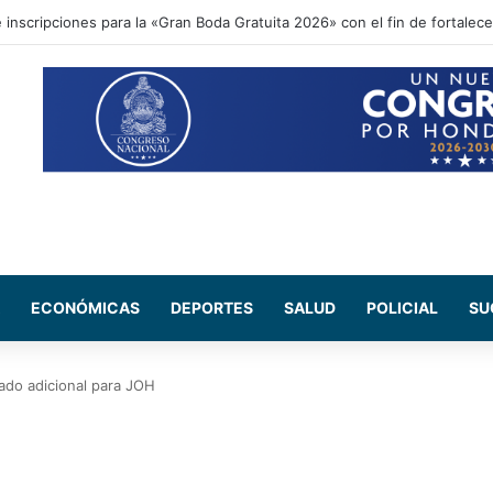
ional acompaña entrega de ayuda humanitaria de Copeco en Alianza
ECONÓMICAS
DEPORTES
SALUD
POLICIAL
SU
ado adicional para JOH