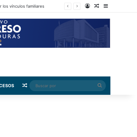
Log In
Random Article
Sidebar
Random Article
Buscar
CESOS
por