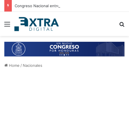
Congreso Nacional entrega 21 aires acondicionados a escuelas de Choluteca
Menu
B
Home
/
Nacionales