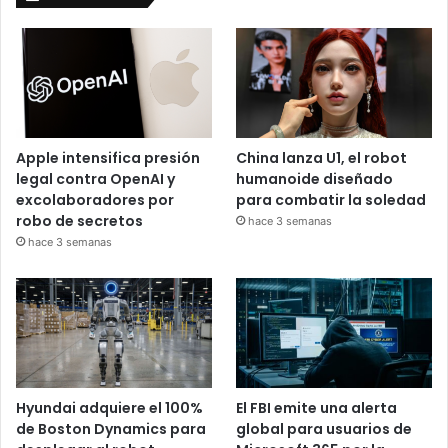
Apple intensifica presión
China lanza U1, el robot
legal contra OpenAI y
humanoide diseñado
excolaboradores por
para combatir la soledad
robo de secretos
hace 3 semanas
hace 3 semanas
Hyundai adquiere el 100%
El FBI emite una alerta
de Boston Dynamics para
global para usuarios de