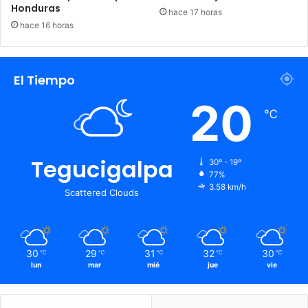
Honduras
hace 17 horas
hace 16 horas
El Tiempo
20
℃
Tegucigalpa
30º - 19º
77%
3.58 km/h
Scattered Clouds
30
29
31
32
30
℃
℃
℃
℃
℃
lun
mar
mié
jue
vie