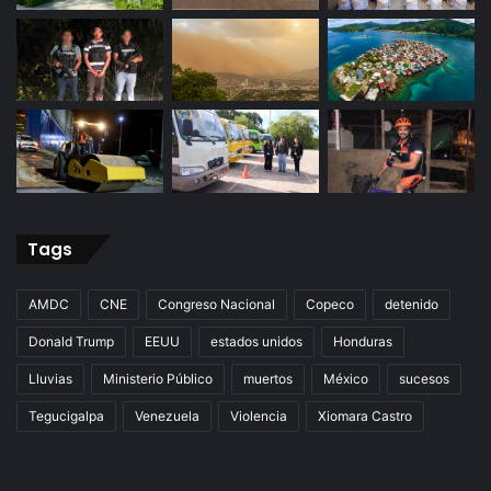
Tags
AMDC
CNE
Congreso Nacional
Copeco
detenido
Donald Trump
EEUU
estados unidos
Honduras
Lluvias
Ministerio Público
muertos
México
sucesos
Tegucigalpa
Venezuela
Violencia
Xiomara Castro