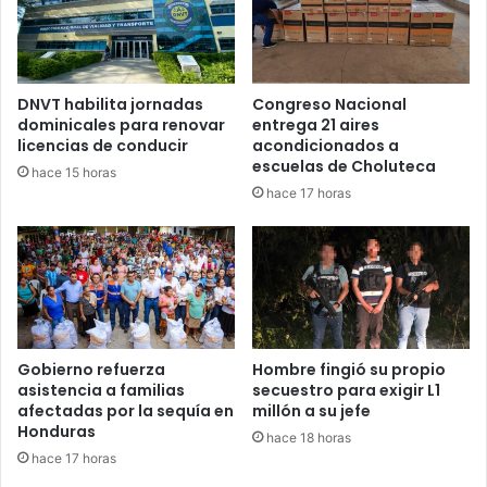
— Extra Digital HN (@extradigitalhn)
June 8,
2026
DNVT habilita jornadas
Congreso Nacional
dominicales para renovar
entrega 21 aires
Pide consensos entre todos
licencias de conducir
acondicionados a
escuelas de Choluteca
los sectores
hace 15 horas
hace 17 horas
Juan Diego Zelaya también hizo un llamado al diálogo
entre los distintos sectores involucrados en el conflicto
relacionado con el transporte y las aplicaciones digitales.
El funcionario manifestó que está dispuesto a apoyar
cualquier iniciativa orientada a construir consensos y
Gobierno refuerza
Hombre fingió su propio
asistencia a familias
secuestro para exigir L1
soluciones equilibradas para la población.
afectadas por la sequía en
millón a su jefe
Honduras
hace 18 horas
“Lo importante es escuchar a todos los sectores y llegar a
hace 17 horas
consensos en orden y con justicia”, afirmó.