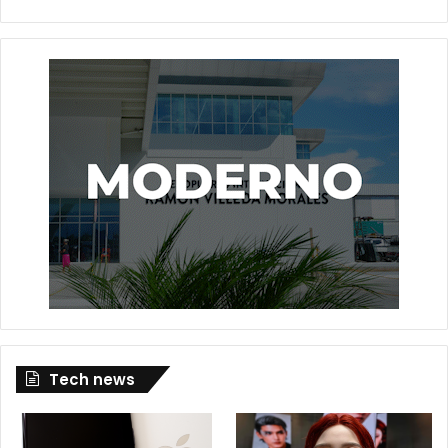
Tech news