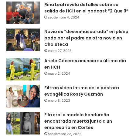
Rina Leal revela detalles sobre su
Juan Diego Zelaya
salida de HCH en el podcast “2 Que 3”
septiembre 4, 2024
plataformas de transporte
Novio es “desenmascarado” en plena
boda por el padre de otra novia en
Choluteca
enero 27, 2023
Ariela Cáceres anuncia su último día
en HCH
mayo 2, 2024
Filtran vídeo íntimo de la pastora
evangélica Rossy Guzmán
enero 8, 2023
Ella era la modelo hondureña
encontrada muerta junto a un
empresario en Cortés
septiembre 22, 2022