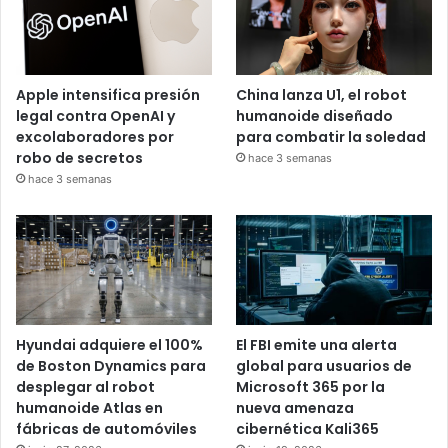
Apple intensifica presión
China lanza U1, el robot
legal contra OpenAI y
humanoide diseñado
excolaboradores por
para combatir la soledad
robo de secretos
hace 3 semanas
hace 3 semanas
Hyundai adquiere el 100%
El FBI emite una alerta
de Boston Dynamics para
global para usuarios de
desplegar al robot
Microsoft 365 por la
humanoide Atlas en
nueva amenaza
fábricas de automóviles
cibernética Kali365