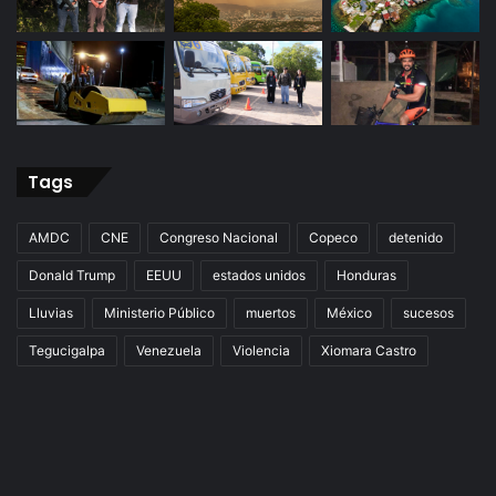
Tags
AMDC
CNE
Congreso Nacional
Copeco
detenido
Donald Trump
EEUU
estados unidos
Honduras
Lluvias
Ministerio Público
muertos
México
sucesos
Tegucigalpa
Venezuela
Violencia
Xiomara Castro