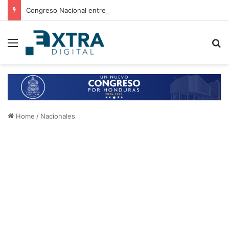
Congreso Nacional entrega 21 aires acondicionados a escuelas de Choluteca
Menu
B
Home
/
Nacionales