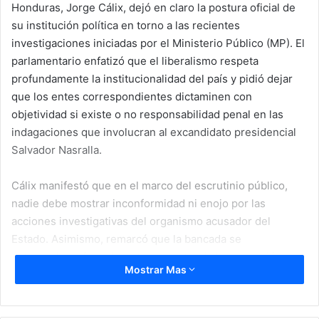
Honduras, Jorge Cálix, dejó en claro la postura oficial de
su institución política en torno a las recientes
investigaciones iniciadas por el Ministerio Público (MP). El
parlamentario enfatizó que el liberalismo respeta
profundamente la institucionalidad del país y pidió dejar
que los entes correspondientes dictaminen con
objetividad si existe o no responsabilidad penal en las
indagaciones que involucran al excandidato presidencial
Salvador Nasralla.
Cálix manifestó que en el marco del escrutinio público,
nadie debe mostrar inconformidad ni enojo por las
acciones investigativas del organismo acusador del
Estado. Asimismo, remarcó que la bancada se
autoproclama formalmente en contra de la corrupción, por
Mostrar Mas
lo que respaldan plenamente la aplicación rigurosa del
debido proceso, sin prebendas ni persecuciones dirigidas
hacia ningún líder político.