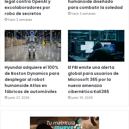
legal contra OpenAI y
humanoide diseñado
excolaboradores por
para combatir la soledad
robo de secretos
hace 3 semanas
hace 3 semanas
Hyundai adquiere el 100%
El FBI emite una alerta
de Boston Dynamics para
global para usuarios de
desplegar al robot
Microsoft 365 por la
humanoide Atlas en
nueva amenaza
fábricas de automóviles
cibernética Kali365
junio 27, 2026
junio 19, 2026