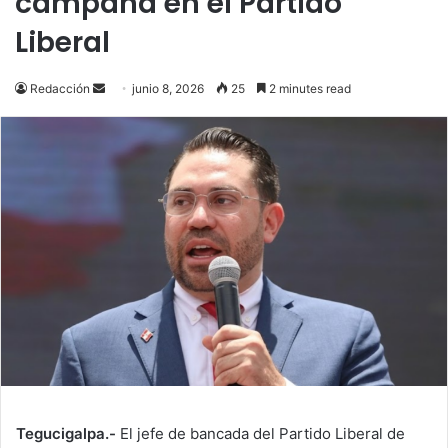
campaña en el Partido
Liberal
Send
Redacción
junio 8, 2026
25
2 minutes read
an
email
Tegucigalpa.-
El jefe de bancada del Partido Liberal de