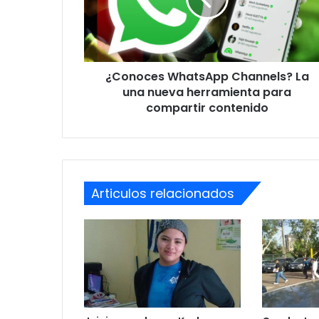
una
nueva
herramienta
para
compartir
¿Conoces WhatsApp Channels? La
contenido
una nueva herramienta para
compartir contenido
Articulos relacionados