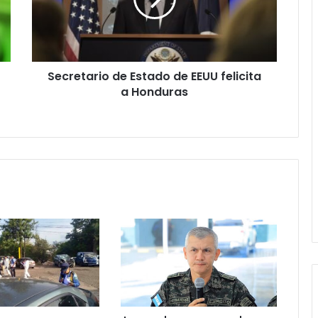
EEUU
felicita
a
Honduras
Secretario de Estado de EEUU felicita
a Honduras