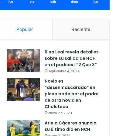
jue
vie
sáb
dom
lun
Popular
Reciente
Rina Leal revela detalles
sobre su salida de HCH
en el podcast “2 Que 3”
septiembre 4, 2024
Novio es
“desenmascarado” en
plena boda por el padre
de otra novia en
Choluteca
enero 27, 2023
Ariela Cáceres anuncia
su último día en HCH
mayo 2, 2024