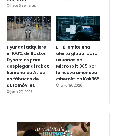
hace 3 semanas
Hyundai adquiere
El FBI emite una
el 100% de Boston
alerta global para
Dynamics para
usuarios de
desplegar al robot
Microsoft 365 por
humanoide Atlas
la nueva amenaza
en fábricas de
cibernética Kali365
automóviles
junio 19, 2026
junio 27, 2026