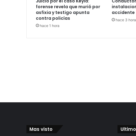
Juicio por el caso Keyla:
Conductor
forense revela que murió por
instalacio
asfixia y testigo apunta
accidente 
contra policías
hace 3 hora
hace 1 hora
Mas visto
Ultimo