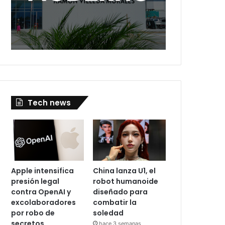
Tech news
Apple intensifica
China lanza U1, el
presión legal
robot humanoide
contra OpenAI y
diseñado para
excolaboradores
combatir la
por robo de
soledad
secretos
hace 3 semanas