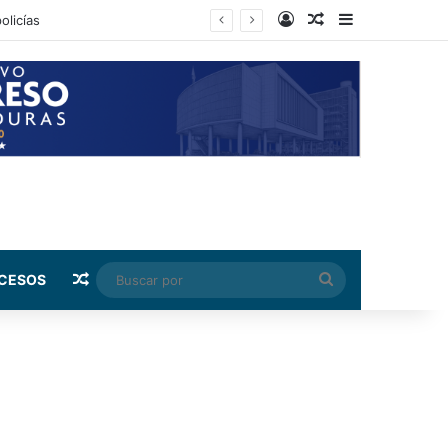
Log In
Random Article
Sidebar
Random Article
Buscar
CESOS
por