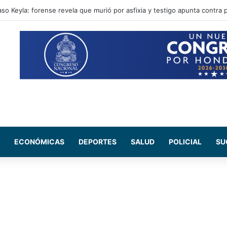
e en instalaciones de la DNVT tras accidente de tránsito
ECONÓMICAS
DEPORTES
SALUD
POLICIAL
SU