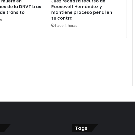
 muere en
Juez rechaza recurso de
nes de la DNVT tras
Roosevelt Hernández y
de tránsito
mantiene proceso penal en
su contra
s
hace 4 horas
Tags