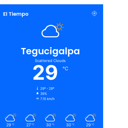
El Tiempo
Tegucigalpa
Scattered Clouds
29
℃
29º - 28º
39%
7.15 km/h
29
27
30
30
29
℃
℃
℃
℃
℃