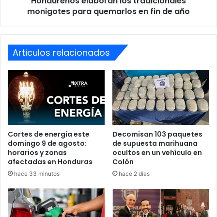
Hondureños elaboran los tradicionales
año
monigotes para quemarlos en fin de año
Articulos relacionados
Cortes de energía este
Decomisan 103 paquetes
domingo 9 de agosto:
de supuesta marihuana
horarios y zonas
ocultos en un vehículo en
afectadas en Honduras
Colón
hace 33 minutos
hace 2 días