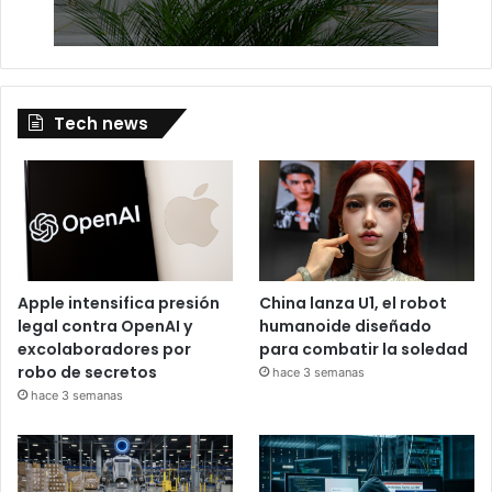
Tech news
Apple intensifica presión
China lanza U1, el robot
legal contra OpenAI y
humanoide diseñado
excolaboradores por
para combatir la soledad
robo de secretos
hace 3 semanas
hace 3 semanas