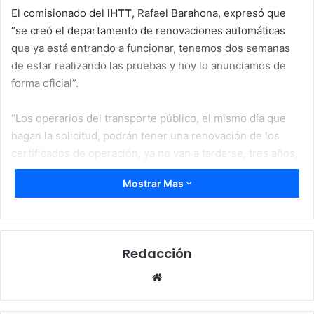
El comisionado del
IHTT
, Rafael Barahona, expresó que
“se creó el departamento de renovaciones automáticas
que ya está entrando a funcionar, tenemos dos semanas
de estar realizando las pruebas y hoy lo anunciamos de
forma oficial”.
“Los operarios del transporte público, el mismo día que
hagan la solicitud, podrán tener una renovación de los
certificados de operación, ya no van a tardarse, tres años,
cuatro años o cinco años. El mismo día le vamos a dar
Mostrar Mas
respuesta a la gente, en los diferentes tramites que tienen
en el
IHTT
, concluyó.
Redacción
IHTT
Website