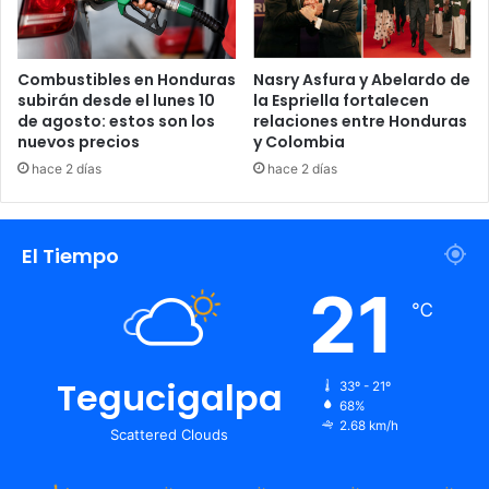
Combustibles en Honduras
Nasry Asfura y Abelardo de
subirán desde el lunes 10
la Espriella fortalecen
de agosto: estos son los
relaciones entre Honduras
nuevos precios
y Colombia
hace 2 días
hace 2 días
El Tiempo
21
℃
Tegucigalpa
33º - 21º
68%
2.68 km/h
Scattered Clouds