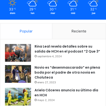
33
29
30
31
32
℃
℃
℃
℃
℃
dom
lun
mar
mié
jue
Popular
Reciente
Rina Leal revela detalles sobre su
salida de HCH en el podcast “2 Que 3”
septiembre 4, 2024
Novio es “desenmascarado” en plena
boda por el padre de otra novia en
Choluteca
enero 27, 2023
Ariela Cáceres anuncia su último día
en HCH
mayo 2, 2024