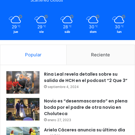
29
29
28
30
30
℃
℃
℃
℃
℃
jue
vie
sáb
dom
lun
Popular
Reciente
Rina Leal revela detalles sobre su
salida de HCH en el podcast “2 Que 3”
septiembre 4, 2024
Novio es “desenmascarado” en plena
boda por el padre de otra novia en
Choluteca
enero 27, 2023
Ariela Cáceres anuncia su último día