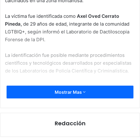
calcinados en una zona montañosa.
La víctima fue identificada como
Axel Oved Cerrato
Pineda,
de 29 años de edad, integrante de la comunidad
LGTBIQ+, según informó el Laboratorio de Dactiloscopia
Forense de la DPI.
La identificación fue posible mediante procedimientos
científicos y tecnológicos desarrollados por especialistas
de los Laboratorios de Policía Científica y Criminalística.
Identificación mediante
Mostrar Mas
pruebas científicas
Las autoridades detallaron que los peritos utilizaron
herramientas tecnológicas de alta precisión para confirmar
Redacción
plenamente la identidad de la víctima.