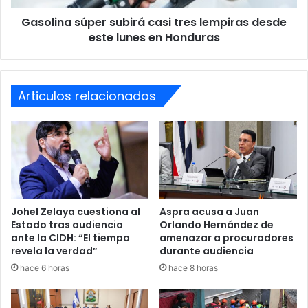
lunes
Gasolina súper subirá casi tres lempiras desde
en
De manera preliminar, las otras dos víctimas fueron
Honduras
este lunes en Honduras
identificadas como Alejandro José Marcilla Reyes y Bowey
Burke Midence.
Articulos relacionados
Las autoridades continúan realizando diligencias para
confirmar oficialmente sus identidades y esclarecer el
móvil del crimen.
Según las investigaciones policiales, los tres jóvenes
habían sido reportados como desaparecidos desde el
pasado lunes 11 de mayo.
Johel Zelaya cuestiona al
Aspra acusa a Juan
Estado tras audiencia
Orlando Hernández de
Hallazgo ocurrió tras alerta
ante la CIDH: “El tiempo
amenazar a procuradores
revela la verdad”
durante audiencia
de incendio
hace 6 horas
hace 8 horas
El hallazgo de los cuerpos ocurrió el martes 12 de mayo