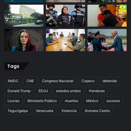
Tags
AMDC
CNE
Congreso Nacional
Copeco
detenido
Donald Trump
EEUU
estados unidos
Honduras
Lluvias
Ministerio Público
muertos
México
sucesos
Tegucigalpa
Venezuela
Violencia
Xiomara Castro