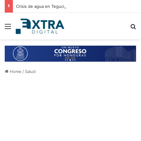
Crisis de agua en Tegucigalpa: autoridades analizan elevar la emergencia a alerta roja
Menu
B
Home
/
Salud