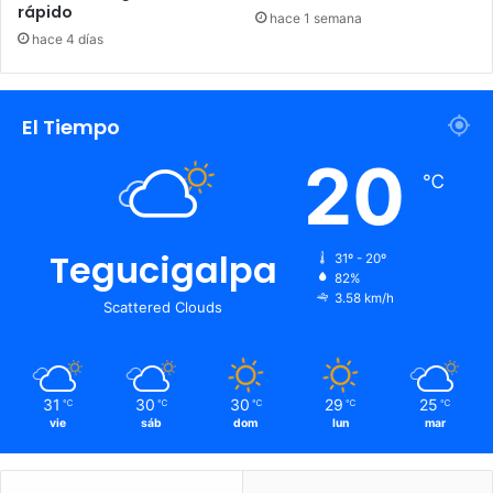
rápido
hace 1 semana
hace 4 días
El Tiempo
20
℃
Tegucigalpa
31º - 20º
82%
3.58 km/h
Scattered Clouds
31
30
30
29
25
℃
℃
℃
℃
℃
vie
sáb
dom
lun
mar