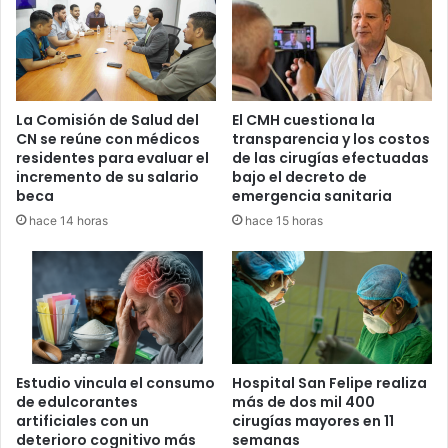
las capacidades locales
, para que el hospital continúe
ampliando su cobertura y atención especializada.
Proyección para 2026
La Comisión de Salud del
El CMH cuestiona la
De cara al año
2026
, las autoridades médicas del HRN
CN se reúne con médicos
transparencia y los costos
residentes para evaluar el
de las cirugías efectuadas
adelantaron que se espera
incrementar el número de
incremento de su salario
bajo el decreto de
cirugías cardiovasculares
, con la meta de atender a más
beca
emergencia sanitaria
pacientes que permanecen en listas de espera y reducir la
hace 14 horas
hace 15 horas
brecha en el acceso a este tipo de procedimientos en el
país.
cirugías de corazón
Hospital Regional
Estudio vincula el consumo
Hospital San Felipe realiza
de edulcorantes
más de dos mil 400
artificiales con un
cirugías mayores en 11
deterioro cognitivo más
semanas