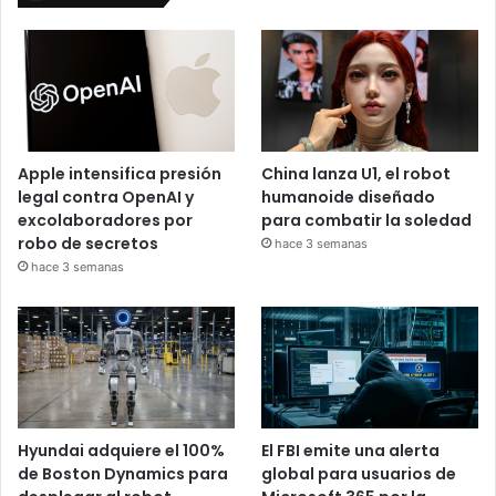
Apple intensifica presión
China lanza U1, el robot
legal contra OpenAI y
humanoide diseñado
excolaboradores por
para combatir la soledad
robo de secretos
hace 3 semanas
hace 3 semanas
Hyundai adquiere el 100%
El FBI emite una alerta
de Boston Dynamics para
global para usuarios de