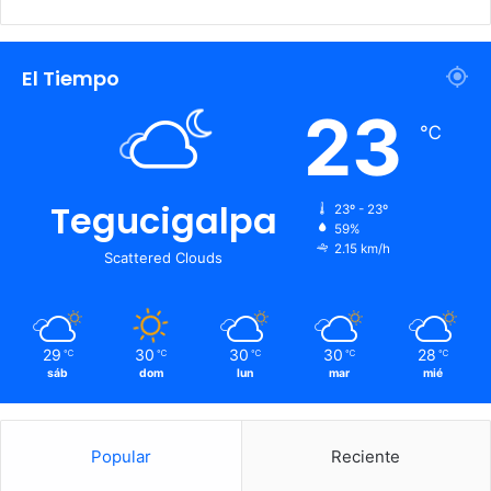
El Tiempo
23
℃
Tegucigalpa
23º - 23º
59%
2.15 km/h
Scattered Clouds
29
30
30
30
28
℃
℃
℃
℃
℃
sáb
dom
lun
mar
mié
Popular
Reciente