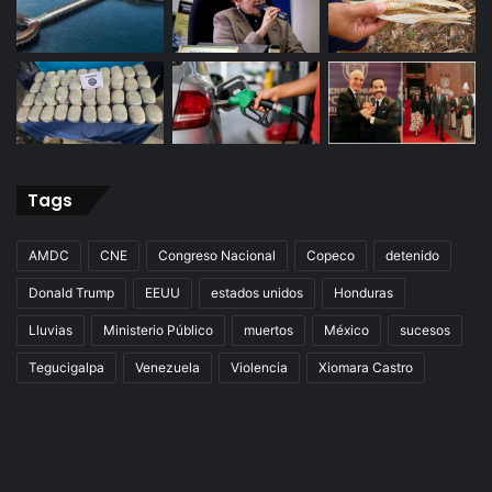
Tags
AMDC
CNE
Congreso Nacional
Copeco
detenido
Donald Trump
EEUU
estados unidos
Honduras
Lluvias
Ministerio Público
muertos
México
sucesos
Tegucigalpa
Venezuela
Violencia
Xiomara Castro