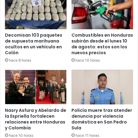
Maquina de escribir
Calculadora
Secadora
Cepillo de cabello
Decomisan 103 paquetes
Combustibles en Honduras
de supuesta marihuana
subirán desde el lunes 10
Cámara fotográfica y filmadora
ocultos en un vehículo en
de agosto: estos son los
Una docena de juguetes
Colón
nuevos precios
Adornos para el uso personal seis por clase artículo
hace 8 horas
hace 10 horas
Artículos de tocador seis de cada clase
Hondureños
impuestos
Ley del Hondureño Ausente
Nasry Asfura y Abelardo de
Policía muere tras atender
la Espriella fortalecen
denuncia por violencia
relaciones entre Honduras
doméstica en San Pedro
y Colombia
Sula
hace 10 horas
hace 11 horas