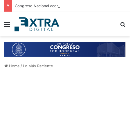
Congreso Nacional acompaña entrega de ayuda humanitaria de Copeco en Alianza
Menu
B
Home
/
Lo Más Reciente