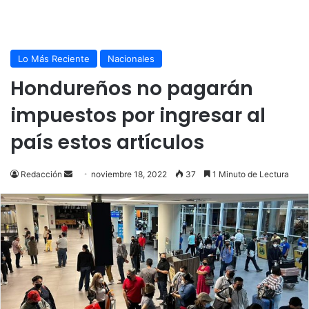
Lo Más Reciente
Nacionales
Hondureños no pagarán
impuestos por ingresar al
país estos artículos
Send
Redacción
noviembre 18, 2022
37
1 Minuto de Lectura
an
email