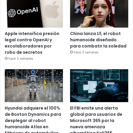
Apple intensifica presión
China lanza U1, el robot
legal contra OpenAI y
humanoide diseñado
excolaboradores por
para combatir la soledad
robo de secretos
hace 3 semanas
hace 3 semanas
Hyundai adquiere el 100%
El FBI emite una alerta
de Boston Dynamics para
global para usuarios de
desplegar al robot
Microsoft 365 por la
humanoide Atlas en
nueva amenaza
fábricas de automóviles
cibernética Kali365